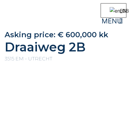
EN
Newly built houses
Neighbourhood informatio
Asking price:
€ 600,000 kk
Draaiweg 2B
3515 EM - UTRECHT