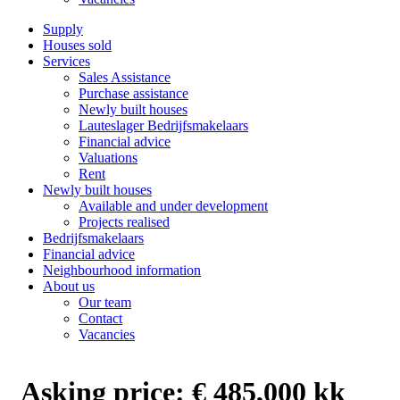
Supply
Houses sold
Services
Sales Assistance
Purchase assistance
Newly built houses
Lauteslager Bedrijfsmakelaars
Financial advice
Valuations
Rent
Newly built houses
Available and under development
Projects realised
Bedrijfsmakelaars
Financial advice
Neighbourhood information
About us
Our team
Contact
Vacancies
Asking price:
€ 485,000 kk