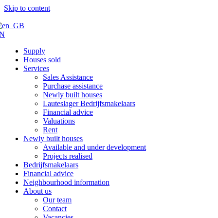
Skip to content
N
Supply
Houses sold
Services
Sales Assistance
Purchase assistance
Newly built houses
Lauteslager Bedrijfsmakelaars
Financial advice
Valuations
Rent
Newly built houses
Available and under development
Projects realised
Bedrijfsmakelaars
Financial advice
Neighbourhood information
About us
Our team
Contact
Vacancies