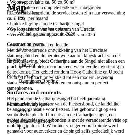
• Woonoppervlakte ca. 50 tot 60 m²
Yes
Map
• Luxe keuken en complete badkamer inbegrepen
Recreational home
• De VvE is opgericht, de servicekosten zijn naar verwachting
No
ca. € 120,- per maand
• Unieke ligging aan de Catharijnesingel
Year of construction description
• Op loopafstand van het centrum van Utrecht
Volledig gerenoveerd in 2026
• Verwachte oplevering na de zomer van 2026
Construction year
Investeren in kwaliteit en locatie
1956
Met de voortdurende ontwikkeling van het Utrechtse
stationsgebied en de hernieuwde aantrekkingskracht van de
Roof type
singelomgeving, biedt Catharijne aan de Singel niet alleen een
Flat roof
prachtige woonplek, maar ook een waardevolle investering in
de toekomst. Het gebied rondom Hoog Catharijne en Utrecht
Roof materials
Centraal heeft zich ontwikkeld tot een modern, levendig
Bituminous Roofing
stadsdeel waar wonen, werken en ontspannen perfect
samenkomen.
Surfaces and contents
Het pand aan de Catharijnesingel 64 heeft jarenlang
dienstgedaan als kantoor van de Fietsersbond, de landelijke
Minimum living space
belangenorganisatie voor fietsers. Het gebouw ligt op een
2
60 m
symbolische plek in Utrecht: aan de Catharijnesingel, een
gebied dat zelf sterk verbonden is met de veranderende visie op
Usage area living room
mobiliteit in de stad. Waar hier vroeger vooral ruimte werd
2
0 m
gemaakt voor autoverkeer en de singel zelfs gedeeltelijk werd