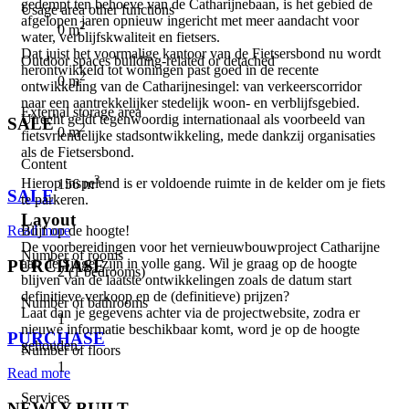
gedempt ten behoeve van de Catharijnebaan, is het gebied de
Usage area other functions
afgelopen jaren opnieuw ingericht met meer aandacht voor
2
0 m
water, verblijfskwaliteit en fietsers.
Dat juist het voormalige kantoor van de Fietsersbond nu wordt
Outdoor spaces building-related or detached
herontwikkeld tot woningen past goed in de recente
2
0 m
ontwikkeling van de Catharijnesingel: van verkeerscorridor
naar een aantrekkelijker stedelijk woon- en verblijfsgebied.
External storage area
Utrecht geldt tegenwoordig internationaal als voorbeeld van
SALE
2
0 m
fietsvriendelijke stadsontwikkeling, mede dankzij organisaties
als de Fietsersbond.
⠀
Content
3
Hierop inspelend is er voldoende ruimte in de kelder om je fiets
156 m
SALE
te parkeren.
Layout
Blijf op de hoogte!
Read more
De voorbereidingen voor het vernieuwbouwproject Catharijne
Number of rooms
aan de Singel zijn in volle gang. Wil je graag op de hoogte
PURCHASE
2 (1 bedrooms)
blijven van de laatste ontwikkelingen zoals de datum start
definitieve verkoop en de (definitieve) prijzen?
Number of bathrooms
⠀
Laat dan je gegevens achter via de projectwebsite, zodra er
1
nieuwe informatie beschikbaar komt, word je op de hoogte
PURCHASE
gehouden.
Number of floors
1
Read more
Services
NEWLY BUILT