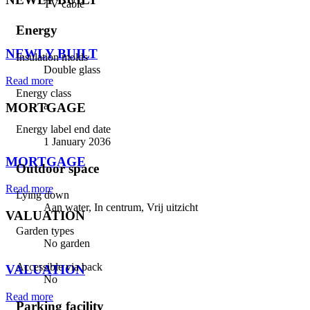
TV cable
⠀
Energy
NEWLY BUILT
Insulation molds
Double glass
Read more
Energy class
a
MORTGAGE
Energy label end date
⠀
1 January 2036
MORTGAGE
Outdoor space
Read more
Lying down
Aan water, In centrum, Vrij uitzicht
VALUATION
Garden types
⠀
No garden
Accessible via back
VALUATION
No
Read more
Parking facility