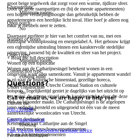
groot beige tegelwerk dat zorgt voor een warme, tijdloze sfeer.
Characteristic
Door de grote raampartijen en (bij de meeste appartementen)
Minimum rooms
een hogere verdiepingshoogte dan gebruikelijk hebben de
appartementen een heerlijke licht inval. Hier hoef je alleen nog
Open porch
maar je meubels neer te zetten.
No
Daarnaast profiteer je hier van het comfort van nu, met een
Number of floors
duurzame woonoplossing en energielabel A. Het gebouw krijgt
1
een eigentijdse uitstraling binnen een karaktervolle stedelijke
omgeving, passend bij de kwaliteit en sfeer van het project.
Object type
+ Read the full description
Minimum rooms
Wonen op een toplocatie
Wonen aan de Catharijnesingel betekent wonen in een
Construction type
omgeving waar alles samenkomt. Vanuit je appartement wandel
existing build
je zó naar de historische binnenstad, gezellige horeca,
Questions?
exclusieve winkels, Utrecht Centraal Station en culturele
Under construction
hotspots. Tegelijkertijd geniet je dagelijks van het uitzicht op
No
het water, de groene singel en de karakteristieke sfeer die deze
Call or email us, we are happy to help you!
plek zo bijzonder maakt. De Catharijnesingel is de afgelopen
Current use
jaren volledig hersteld en uitgegroeid tot één van de meest
Housing
030-2315186
aantrekkelijke woonlocaties van Utrecht.
Current destination
info@lauteslager.nl
Kenmerken van Catharijne aan de Singel
Housing
• 18 moderne nieuwbouwappartementen
Plan Viewing
Independent mortgage advice
• 2- en 3-kamerappartementen
Permanent habitation