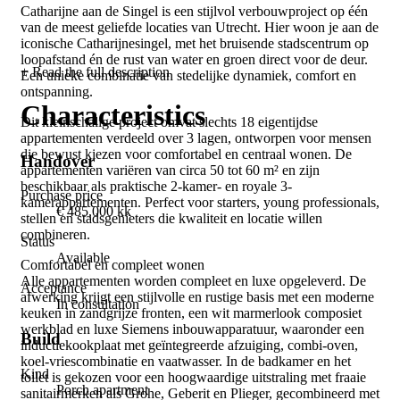
Catharijne aan de Singel is een stijlvol verbouwproject op één
van de meest geliefde locaties van Utrecht. Hier woon je aan de
iconische Catharijnesingel, met het bruisende stadscentrum op
loopafstand én de rust van water en groen direct voor de deur.
+ Read the full description
Een unieke combinatie van stedelijke dynamiek, comfort en
ontspanning.
Characteristics
Dit kleinschalige project omvat slechts 18 eigentijdse
appartementen verdeeld over 3 lagen, ontworpen voor mensen
die bewust kiezen voor comfortabel en centraal wonen. De
Handover
appartementen variëren van circa 50 tot 60 m² en zijn
beschikbaar als praktische 2-kamer- en royale 3-
Purchase price
kamerappartementen. Perfect voor starters, young professionals,
€ 485,000 kk
stellen en stadsgenieters die kwaliteit en locatie willen
combineren.
Status
Available
Comfortabel en compleet wonen
Alle appartementen worden compleet en luxe opgeleverd. De
Acceptance
afwerking krijgt een stijlvolle en rustige basis met een moderne
In consultation
keuken in zandgrijze fronten, een wit marmerlook composiet
werkblad en luxe Siemens inbouwapparatuur, waaronder een
Build
inductiekookplaat met geïntegreerde afzuiging, combi-oven,
koel-vriescombinatie en vaatwasser. In de badkamer en het
Kind
toilet is gekozen voor een hoogwaardige uitstraling met fraaie
Porch apartment
sanitairmerken als Grohe, Geberit en Plieger, gecombineerd met