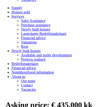
Supply
Houses sold
Services
Sales Assistance
Purchase assistance
Newly built houses
Lauteslager Bedrijfsmakelaars
Financial advice
Valuations
Rent
Newly built houses
Available and under development
Projects realised
Bedrijfsmakelaars
Financial advice
Neighbourhood information
About us
Our team
Contact
Vacancies
Asking price:
€ 435,000 kk