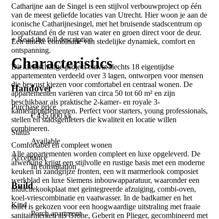
Catharijne aan de Singel is een stijlvol verbouwproject op één
van de meest geliefde locaties van Utrecht. Hier woon je aan de
iconische Catharijnesingel, met het bruisende stadscentrum op
loopafstand én de rust van water en groen direct voor de deur.
+ Read the full description
Een unieke combinatie van stedelijke dynamiek, comfort en
ontspanning.
Characteristics
Dit kleinschalige project omvat slechts 18 eigentijdse
appartementen verdeeld over 3 lagen, ontworpen voor mensen
die bewust kiezen voor comfortabel en centraal wonen. De
Handover
appartementen variëren van circa 50 tot 60 m² en zijn
beschikbaar als praktische 2-kamer- en royale 3-
Purchase price
kamerappartementen. Perfect voor starters, young professionals,
€ 435,000 kk
stellen en stadsgenieters die kwaliteit en locatie willen
combineren.
Status
Available
Comfortabel en compleet wonen
Alle appartementen worden compleet en luxe opgeleverd. De
Acceptance
afwerking krijgt een stijlvolle en rustige basis met een moderne
In consultation
keuken in zandgrijze fronten, een wit marmerlook composiet
werkblad en luxe Siemens inbouwapparatuur, waaronder een
Build
inductiekookplaat met geïntegreerde afzuiging, combi-oven,
koel-vriescombinatie en vaatwasser. In de badkamer en het
Kind
toilet is gekozen voor een hoogwaardige uitstraling met fraaie
Porch apartment
sanitairmerken als Grohe, Geberit en Plieger, gecombineerd met