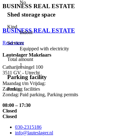
No
BUSINESS REAL ESTATE
Shed storage space
⠀
Kind
BUSINESS REAL ESTATE
Indoor
Read more
Services
Equipped with electricity
Lauteslager Makelaars
Total amount
1
Catharijnesingel 100
3511 GV - Utrecht
Parking facility
Maandag t/m Vrijdag:
Zaterdag:
Parking facilities
Zondag:
Paid parking, Parking permits
08:00 – 17:30
Closed
Closed
030-2315186
info@lauteslager.nl