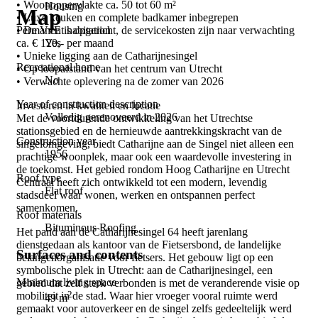
• Woonoppervlakte ca. 50 tot 60 m²
Housing
Map
• Luxe keuken en complete badkamer inbegrepen
Permanent habitation
• De VvE is opgericht, de servicekosten zijn naar verwachting
Yes
ca. € 120,- per maand
• Unieke ligging aan de Catharijnesingel
Recreational home
• Op loopafstand van het centrum van Utrecht
No
• Verwachte oplevering na de zomer van 2026
Year of construction description
Investeren in kwaliteit en locatie
Volledig gerenoveerd in 2026
Met de voortdurende ontwikkeling van het Utrechtse
stationsgebied en de hernieuwde aantrekkingskracht van de
Construction year
singelomgeving, biedt Catharijne aan de Singel niet alleen een
1956
prachtige woonplek, maar ook een waardevolle investering in
de toekomst. Het gebied rondom Hoog Catharijne en Utrecht
Roof type
Centraal heeft zich ontwikkeld tot een modern, levendig
Flat roof
stadsdeel waar wonen, werken en ontspannen perfect
samenkomen.
Roof materials
Bituminous Roofing
Het pand aan de Catharijnesingel 64 heeft jarenlang
dienstgedaan als kantoor van de Fietsersbond, de landelijke
Surfaces and contents
belangenorganisatie voor fietsers. Het gebouw ligt op een
symbolische plek in Utrecht: aan de Catharijnesingel, een
Minimum living space
gebied dat zelf sterk verbonden is met de veranderende visie op
2
mobiliteit in de stad. Waar hier vroeger vooral ruimte werd
49 m
gemaakt voor autoverkeer en de singel zelfs gedeeltelijk werd