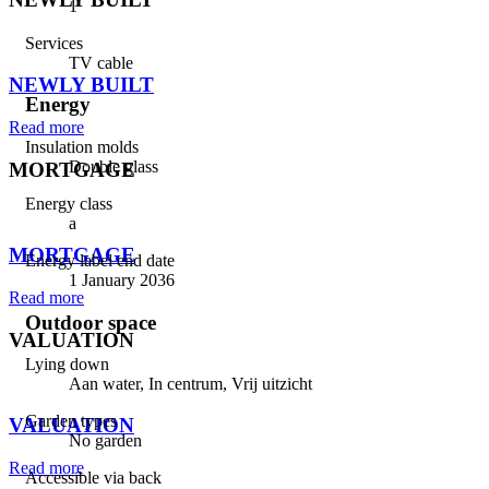
1
Services
⠀
TV cable
NEWLY BUILT
Energy
Read more
Insulation molds
Double glass
MORTGAGE
Energy class
⠀
a
MORTGAGE
Energy label end date
1 January 2036
Read more
Outdoor space
VALUATION
Lying down
⠀
Aan water, In centrum, Vrij uitzicht
Garden types
VALUATION
No garden
Read more
Accessible via back