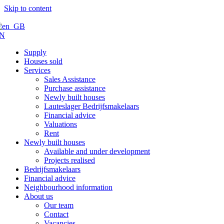
Skip to content
N
Supply
Houses sold
Services
Sales Assistance
Purchase assistance
Newly built houses
Lauteslager Bedrijfsmakelaars
Financial advice
Valuations
Rent
Newly built houses
Available and under development
Projects realised
Bedrijfsmakelaars
Financial advice
Neighbourhood information
About us
Our team
Contact
Vacancies