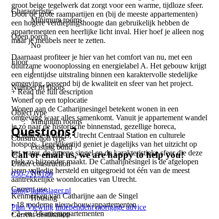
groot beige tegelwerk dat zorgt voor een warme, tijdloze sfeer.
Characteristic
Door de grote raampartijen en (bij de meeste appartementen)
Minimum rooms
een hogere verdiepingshoogte dan gebruikelijk hebben de
appartementen een heerlijke licht inval. Hier hoef je alleen nog
Open porch
maar je meubels neer te zetten.
No
Daarnaast profiteer je hier van het comfort van nu, met een
Floor
duurzame woonoplossing en energielabel A. Het gebouw krijgt
1
een eigentijdse uitstraling binnen een karaktervolle stedelijke
omgeving, passend bij de kwaliteit en sfeer van het project.
Number of floors
+ Read the full description
1
Wonen op een toplocatie
Wonen aan de Catharijnesingel betekent wonen in een
Object type
omgeving waar alles samenkomt. Vanuit je appartement wandel
Minimum rooms
je zó naar de historische binnenstad, gezellige horeca,
Questions?
exclusieve winkels, Utrecht Centraal Station en culturele
Construction type
hotspots. Tegelijkertijd geniet je dagelijks van het uitzicht op
existing build
het water, de groene singel en de karakteristieke sfeer die deze
Call or email us, we are happy to help you!
plek zo bijzonder maakt. De Catharijnesingel is de afgelopen
Under construction
jaren volledig hersteld en uitgegroeid tot één van de meest
No
030-2315186
aantrekkelijke woonlocaties van Utrecht.
Current use
info@lauteslager.nl
Kenmerken van Catharijne aan de Singel
Housing
• 18 moderne nieuwbouwappartementen
Plan Viewing
Independent mortgage advice
• 2- en 3-kamerappartementen
Current destination