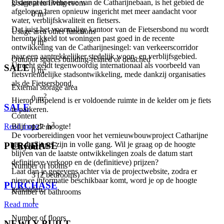
gedempt ten behoeve van de Catharijnebaan, is het gebied de
Usage area living room
afgelopen jaren opnieuw ingericht met meer aandacht voor
2
0 m
water, verblijfskwaliteit en fietsers.
Dat juist het voormalige kantoor van de Fietsersbond nu wordt
Usage area other functions
herontwikkeld tot woningen past goed in de recente
2
0 m
ontwikkeling van de Catharijnesingel: van verkeerscorridor
naar een aantrekkelijker stedelijk woon- en verblijfsgebied.
Outdoor spaces building-related or detached
Utrecht geldt tegenwoordig internationaal als voorbeeld van
SALE
2
0 m
fietsvriendelijke stadsontwikkeling, mede dankzij organisaties
als de Fietsersbond.
External storage area
⠀
2
0 m
Hierop inspelend is er voldoende ruimte in de kelder om je fiets
SALE
te parkeren.
Content
3
Blijf op de hoogte!
Read more
127 m
De voorbereidingen voor het vernieuwbouwproject Catharijne
aan de Singel zijn in volle gang. Wil je graag op de hoogte
PURCHASE
Layout
blijven van de laatste ontwikkelingen zoals de datum start
definitieve verkoop en de (definitieve) prijzen?
Number of rooms
⠀
Laat dan je gegevens achter via de projectwebsite, zodra er
3 (2 bedrooms)
nieuwe informatie beschikbaar komt, word je op de hoogte
PURCHASE
gehouden.
Number of bathrooms
1
Read more
Number of floors
NEWLY BUILT