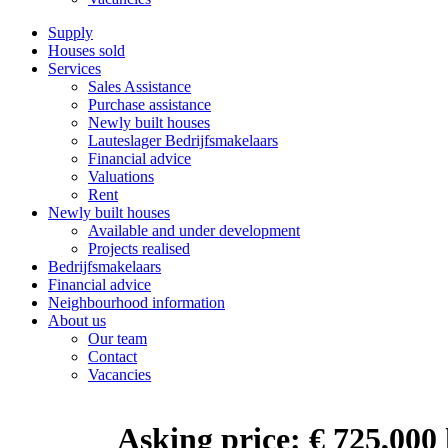
Supply
Houses sold
Services
Sales Assistance
Purchase assistance
Newly built houses
Lauteslager Bedrijfsmakelaars
Financial advice
Valuations
Rent
Newly built houses
Available and under development
Projects realised
Bedrijfsmakelaars
Financial advice
Neighbourhood information
About us
Our team
Contact
Vacancies
Asking price:
€ 725,000