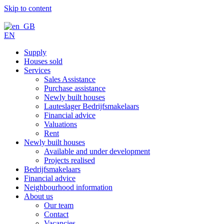
Skip to content
EN
Supply
Houses sold
Services
Sales Assistance
Purchase assistance
Newly built houses
Lauteslager Bedrijfsmakelaars
Financial advice
Valuations
Rent
Newly built houses
Available and under development
Projects realised
Bedrijfsmakelaars
Financial advice
Neighbourhood information
About us
Our team
Contact
Vacancies