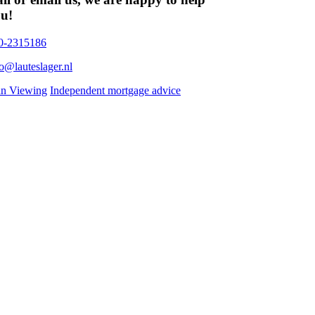
u!
0-2315186
fo@lauteslager.nl
an Viewing
Independent mortgage advice