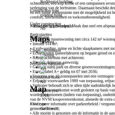
Residential building
ochtendzon, een kop koffie of een ontspannen avond
verlenging van de leefruimte. Daarnaast beschikt de
Construction type
én een ruime zolderruimte met de mogelijkheid tot he
existing build
comfort, functionaliteit en toekomstbestendigheid.
Under construction
Nieuwsgierig geworden? Maak dan snel een afspraak 
+ Read the full description
No
Particularities
Maps
Current use
• Instapklare tussenwoning met circa 142 m² woono
Housing
• Inhoud 514 m³;
• 4 volwaardige, ruime en lichte slaapkamers met mo
Current destination
• Echte houten (paneel)deuren op begane grond en e
Housing
• Ruime achtertuin met achterom;
• Heerlijk dakterras aanwezig;
Permanent habitation
• Gelegen nabij park en diverse groenvoorzieningen
Yes
• Energielabel A+ geldig tot 07 mei 2036;
• Voorzien van 10 zonnepanelen met een vermogen
Recreational home
• Erfpacht voorwaarden 1989 van toepassing, erfpa
No
• Verkoper behoudt zich te allen tijde nadrukkelijk 
Map
• De koopovereenkomst wordt gesloten op basis va
Construction year
worden opgenomen (indien van toepassing), ouderdom
2001
van de NVM koopovereenkomst, alsmede de extra cla
Roof type
• Voor meer informatie over parkeerbeleid / vergun
Gable roof
gemeente Utrecht;
• Alle moeite is genomen om de informatie in de aan