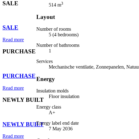
SALE
3
514 m
⠀
Layout
SALE
Number of rooms
5 (4 bedrooms)
Read more
Number of bathrooms
1
PURCHASE
Services
⠀
Mechanische ventilatie, Zonnepanelen, Natuurl
PURCHASE
Energy
Read more
Insulation molds
Floor insulation
NEWLY BUILT
Energy class
⠀
A+
Energy label end date
NEWLY BUILT
7 May 2036
Read more