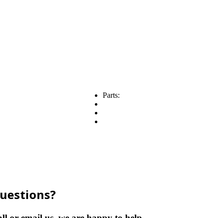
Parts:
uestions?
ll or email us, we are happy to help