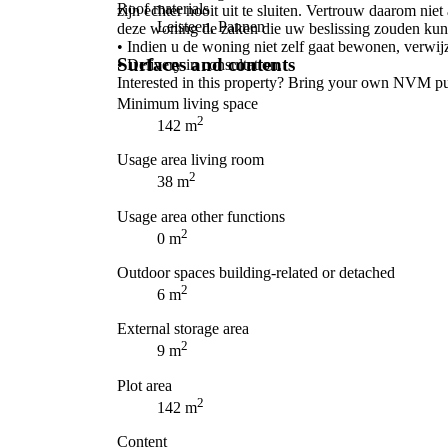
Roof materials
zijn echter nooit uit te sluiten. Vertrouw daarom nie
Leisteen, Pannen
deze woning de zaken die uw beslissing zouden kun
• Indien u de woning niet zelf gaat bewonen, verwij
Surfaces and contents
• Delivery in consultation.
Interested in this property? Bring your own NVM pu
Minimum living space
2
142 m
Usage area living room
2
38 m
Usage area other functions
2
0 m
Outdoor spaces building-related or detached
2
6 m
External storage area
2
9 m
Plot area
2
142 m
Content