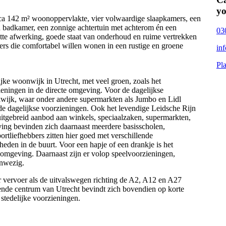
yo
irca 142 m² woonoppervlakte, vier volwaardige slaapkamers, een
 badkamer, een zonnige achtertuin met achterom én een
03
nette afwerking, goede staat van onderhoud en ruime vertrekken
ers die comfortabel willen wonen in een rustige en groene
in
Pl
ijke woonwijk in Utrecht, met veel groen, zoals het
eningen in de directe omgeving. Voor de dagelijkse
kwijk, waar onder andere supermarkten als Jumbo en Lidl
 de dagelijkse voorzieningen. Ook het levendige Leidsche Rijn
uitgebreid aanbod aan winkels, speciaalzaken, supermarkten,
ving bevinden zich daarnaast meerdere basisscholen,
rtliefhebbers zitten hier goed met verschillende
heden in de buurt. Voor een hapje of een drankje is het
 omgeving. Daarnaast zijn er volop speelvoorzieningen,
anwezig.
r vervoer als de uitvalswegen richting de A2, A12 en A27
ende centrum van Utrecht bevindt zich bovendien op korte
 stedelijke voorzieningen.