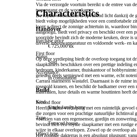
Via de verzorgde voortuin bereikt u de entree van de 
trapopgang en de woonkamer.
Characteristics
De royale woonkamer is opvallend licht dankzij de g
biedt volop mogelijkheden voor een comfortabele zit
loopt u direct de zonnige achtertuin in, waardoor bin
Handover
aangelegd, biedt veel privacy en beschikt over een 
voorzijde bevindt zich de moderne keuken, deze is ui
Purchase price
diverse inbouwapparatuur en voldoende werk- en ka
€ 725,000 kk
First floor
Status
Op deze verdieping biedt de overloop toegang tot 
Sold
slaapkamers beschikken over een prettige indeling en
bedroom, kinderkamer, thuiskantoor of hobbyruimte.
Acceptance
geleden deels vernieuwd met een warme, echt note
In consultation
Carrara marmeren wastafel. Daarnaast is de ruime 
rosegold kranen, en beschikt de badkamer over een 
Build
materialen, luxe details en warme houttinten heeft d
Kind
Second floor
Single family home
Heerlijk lichte verdieping met een ruimtelijk gevoe
die zorgen voor een prachtige natuurlijke lichtinval
Type
voorzien van een regensensor, gordijn en zonwering
Terraced house
bevindt zich een royale slaapkamer met een rustige en
wijze in elkaar overlopen. Zowel op de overloop als 
Object type
Het zonnige dakterras is een absoluut pluspunt; vanui