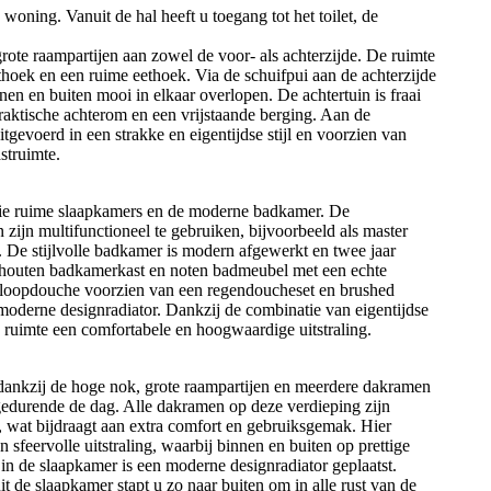
woning. Vanuit de hal heeft u toegang tot het toilet, de
rote raampartijen aan zowel de voor- als achterzijde. De ruimte
hoek en een ruime eethoek. Via de schuifpui aan de achterzijde
nen en buiten mooi in elkaar overlopen. De achtertuin is fraai
praktische achterom en een vrijstaande berging. Aan de
tgevoerd in een strakke en eigentijdse stijl en voorzien van
struimte.
drie ruime slaapkamers en de moderne badkamer. De
 zijn multifunctioneel te gebruiken, bijvoorbeeld als master
 De stijlvolle badkamer is modern afgewerkt en twee jaar
nhouten badkamerkast en noten badmeubel met een echte
inloopdouche voorzien van een regendoucheset en brushed
moderne designradiator. Dankzij de combinatie van eigentijdse
e ruimte een comfortabele en hoogwaardige uitstraling.
l dankzij de hoge nok, grote raampartijen en meerdere dakramen
 gedurende de dag. Alle dakramen op deze verdieping zijn
, wat bijdraagt aan extra comfort en gebruiksgemak. Hier
 sfeervolle uitstraling, waarbij binnen en buiten op prettige
in de slaapkamer is een moderne designradiator geplaatst.
t de slaapkamer stapt u zo naar buiten om in alle rust van de