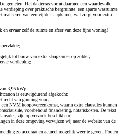
 te genieten. Het dakterras vormt daarmee een waardevolle
ze verdieping over praktische bergruimte, een aparte wasruimte
t realiseren van een vijfde slaapkamer, wat zorgt voor extra
en ervaar zelf de ruimte en sfeer van deze fijne woning!
ppervlakte;
gelijk tot bouw van extra slaapkamer op zolder;
erste verdieping;
;
 van 3,95 kWp;
chtcanon is eeuwigdurend afgekocht;
het recht van gunning voor;
n een NVM koopovereenkomst, waarin extra clausules kunnen
sclausule, voorbehoud financiering, notariskosten. De tekst
usules, zijn op verzoek beschikbaar;
ningen in deze omgeving verwijzen wij naar de website van de
melding zo accuraat en actueel mogelijk weer te geven. Fouten