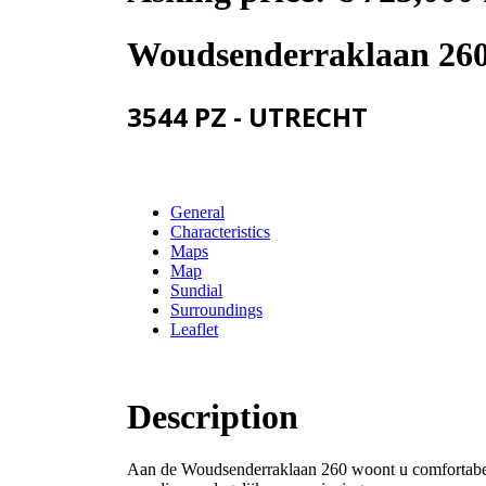
Woudsenderraklaan 26
3544 PZ - UTRECHT
General
Characteristics
Maps
Map
Sundial
Surroundings
Leaflet
Description
Aan de Woudsenderraklaan 260 woont u comfortabel 