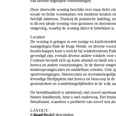
van diverse dagelijkse voorzieningen.
Deze sfeervolle woning beschikt over maar liefst c
royale en lichte woonkamer, een moderne keuken en
heerlijk dakterras. Dankzij de praktische indeling, 
is dit een ideale woning voor gezinnen en doorstrom
omgeving, waarbij de woning direct te betrekken is.
Location
De woning is gelegen in een rustige en kindvriendel
naastgelegen Park de Hoge Weide, en diverse voorzi
boodschappen kunt u terecht bij winkelcentrum Par
gevestigd zijn, evenals diverse andere winkels voor
Centrum bevindt zich op korte afstand en biedt een 
horeca en andere voorzieningen. In de directe omge
kinderopvanglocaties en middelbare scholen. Ook spo
sportverenigingen, fitnesscentra en recreatiemogelijk
levendige Berlijnplein met horeca en bioscoop in de
groenstroken en wandelmogelijkheden in de wijk a
De bereikbaarheid is uitstekend, met zowel openbaa
binnen handbereik, bent u snel onderweg. Het bruis
fietsafstand, waardoor u profiteert van zowel rust als
LAYOUT:
+ Read the full description
Ground floor