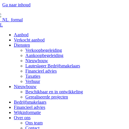
Ga naar inhoud
L
Aanbod
Verkocht aanbod
Diensten
Verkoopbegeleiding
Aankoopbegeleiding
Nieuwbouw
Lauteslager Bedrijfsmakelaars
Financieel advies
Taxaties
Verhuur
Nieuwbouw
Beschikbaar en in ontwikkeling
Gerealiseerde projecten
Bedrijfsmakelaars
Financieel advies
Wijkinformatie
Over ons
Ons team
Contact