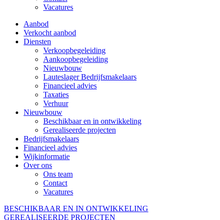
Vacatures
Aanbod
Verkocht aanbod
Diensten
Verkoopbegeleiding
Aankoopbegeleiding
Nieuwbouw
Lauteslager Bedrijfsmakelaars
Financieel advies
Taxaties
Verhuur
Nieuwbouw
Beschikbaar en in ontwikkeling
Gerealiseerde projecten
Bedrijfsmakelaars
Financieel advies
Wijkinformatie
Over ons
Ons team
Contact
Vacatures
BESCHIKBAAR EN IN ONTWIKKELING
GEREALISEERDE PROJECTEN