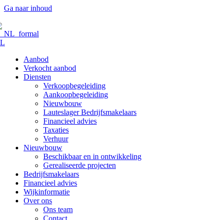
Ga naar inhoud
L
Aanbod
Verkocht aanbod
Diensten
Verkoopbegeleiding
Aankoopbegeleiding
Nieuwbouw
Lauteslager Bedrijfsmakelaars
Financieel advies
Taxaties
Verhuur
Nieuwbouw
Beschikbaar en in ontwikkeling
Gerealiseerde projecten
Bedrijfsmakelaars
Financieel advies
Wijkinformatie
Over ons
Ons team
Contact