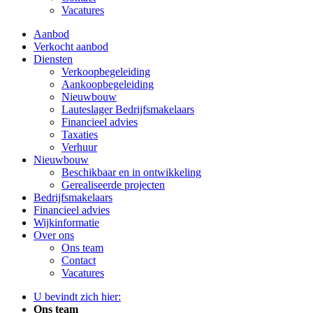
Vacatures
Aanbod
Verkocht aanbod
Diensten
Verkoopbegeleiding
Aankoopbegeleiding
Nieuwbouw
Lauteslager Bedrijfsmakelaars
Financieel advies
Taxaties
Verhuur
Nieuwbouw
Beschikbaar en in ontwikkeling
Gerealiseerde projecten
Bedrijfsmakelaars
Financieel advies
Wijkinformatie
Over ons
Ons team
Contact
Vacatures
U bevindt zich hier:
Ons team