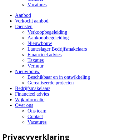
Vacatures
Aanbod
Verkocht aanbod
Diensten
Verkoopbegeleiding
Aankoopbegeleiding
Nieuwbouw
Lauteslager Bedrijfsmakelaars
Financieel advies
Taxaties
Verhuur
Nieuwbouw
Beschikbaar en in ontwikkeling
Gerealiseerde projecten
Bedrijfsmakelaars
Financieel advies
Wijkinformatie
Over ons
Ons team
Contact
Vacatures
Privacyverklaring