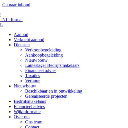
Ga naar inhoud
L
Aanbod
Verkocht aanbod
Diensten
Verkoopbegeleiding
Aankoopbegeleiding
Nieuwbouw
Lauteslager Bedrijfsmakelaars
Financieel advies
Taxaties
Verhuur
Nieuwbouw
Beschikbaar en in ontwikkeling
Gerealiseerde projecten
Bedrijfsmakelaars
Financieel advies
Wijkinformatie
Over ons
Ons team
Contact