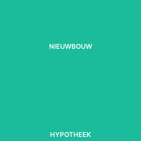
NIEUWBOUW
NIEUWBOUW
Lees meer
⠀
HYPOTHEEK
HYPOTHEEK