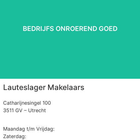
BEDRIJFS ONROEREND GOED
BEDRIJFS ONROEREND GOED
Lees meer
⠀
Lauteslager Makelaars
Catharijnesingel 100
3511 GV – Utrecht
Maandag t/m Vrijdag:
Zaterdag: