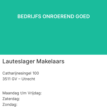
BEDRIJFS ONROEREND GOED
BEDRIJFS ONROEREND GOED
Lees meer
⠀
Lauteslager Makelaars
Catharijnesingel 100
3511 GV – Utrecht
Maandag t/m Vrijdag:
Zaterdag:
Zondag: