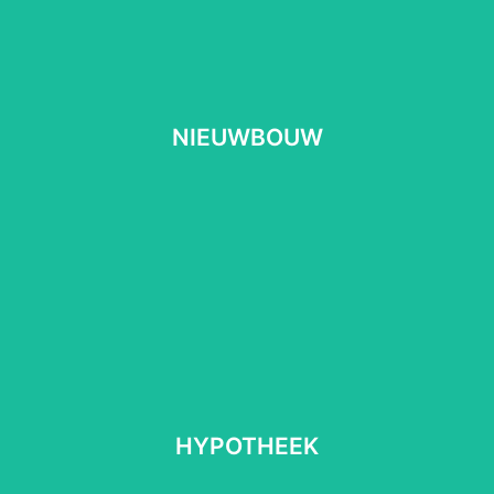
NIEUWBOUW
NIEUWBOUW
Lees meer
⠀
HYPOTHEEK
HYPOTHEEK