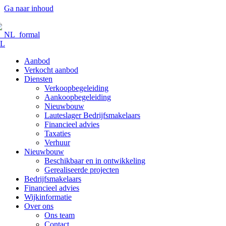
Ga naar inhoud
L
Aanbod
Verkocht aanbod
Diensten
Verkoopbegeleiding
Aankoopbegeleiding
Nieuwbouw
Lauteslager Bedrijfsmakelaars
Financieel advies
Taxaties
Verhuur
Nieuwbouw
Beschikbaar en in ontwikkeling
Gerealiseerde projecten
Bedrijfsmakelaars
Financieel advies
Wijkinformatie
Over ons
Ons team
Contact