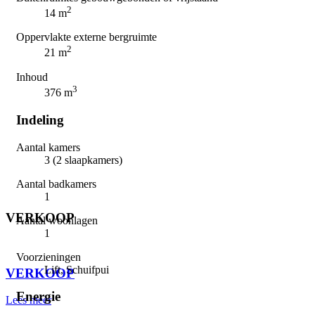
2
14 m
Oppervlakte externe bergruimte
2
21 m
Inhoud
3
376 m
Indeling
Aantal kamers
3 (2 slaapkamers)
Aantal badkamers
1
VERKOOP
Aantal woonlagen
1
⠀
Voorzieningen
Lift, Schuifpui
VERKOOP
Energie
Lees meer