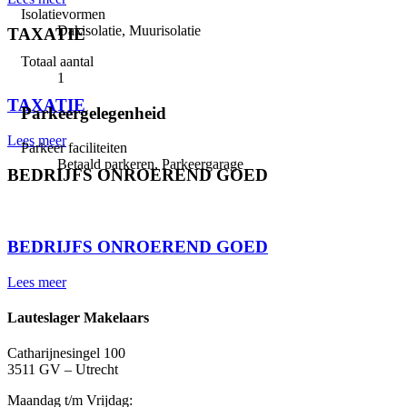
Isolatievormen
Dakisolatie, Muurisolatie
TAXATIE
Totaal aantal
⠀
1
TAXATIE
Parkeergelegenheid
Lees meer
Parkeer faciliteiten
Betaald parkeren, Parkeergarage
BEDRIJFS ONROEREND GOED
⠀
BEDRIJFS ONROEREND GOED
Lees meer
Lauteslager Makelaars
Catharijnesingel 100
3511 GV – Utrecht
Maandag t/m Vrijdag: