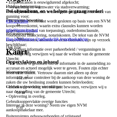
• Erfpachtcanon is eeuwigdurend afgekocht;
Huidige bestemming
• Verwarming en warmwater via stadsverwarming;
Bel of mail ons, en we helpen je graag verder!
Woonruimte
• Verkoper behoudt zich te allen tijde nadrukkelijk het recht van
gunning voor;
Permanente bewoning
• De koopovereenkomst wordt gesloten op basis van een NVM
030-2315186
Ja
koopovereenkomst, waarin extra clausules kunnen worden
info@lauteslager.nl
opgenomen (indien van toepassing), ouderdomsclausule,
Recreatiewoning
voorbehoud financiering, notariskosten. De tekst van de NVM
Nee
Plan bezichtiging
Onafhankelijk hypotheekadvies
koopovereenkomst, alsmede de extra clausules, zijn op verzoek
beschikbaar;
Dak type
Kaart
• Voor meer informatie over parkeerbeleid / vergunningen in
Plat dak
deze omgeving verwijzen wij naar de website van de gemeente
Utrecht;
Oppervlakten en inhoud
• Alle moeite is genomen om de informatie in de aanmelding zo
accuraat en actueel mogelijk weer te geven. Fouten zijn echter
Woonoppervlakte
nooit uit te sluiten. Vertrouw daarom niet alleen op deze
2
informatie, maar controleer bij de aankoop van deze woning de
112 m
zaken die uw beslissing zouden kunnen beïnvloeden;
Gebruiksoppervlakte woonkamer
• Indien u de woning niet zelf gaat bewonen, verwijzen wij u
2
naar de regeling van de gemeente Utrecht;
66 m
• Oplevering in overleg.
Gebruiksoppervlakte overige functies
Interesse in deze woning? Neem uw eigen NVM
2
0 m
aankoopmakelaar mee.
Buitenruimtes gebouwgebonden of vrijstaand