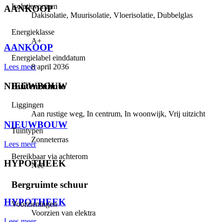
Isolatievormen
AANKOOP
Dakisolatie, Muurisolatie, Vloerisolatie, Dubbelglas
⠀
Energieklasse
A+
AANKOOP
Energielabel einddatum
8 april 2036
Lees meer
Buitenruimte
NIEUWBOUW
Liggingen
⠀
Aan rustige weg, In centrum, In woonwijk, Vrij uitzicht
NIEUWBOUW
Tuintypen
Zonneterras
Lees meer
Bereikbaar via achterom
HYPOTHEEK
Nee
⠀
Bergruimte schuur
HYPOTHEEK
Voorzieningen
Voorzien van elektra
Lees meer