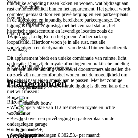
Soort
duidelijke scheiding tussen koken en wonen, wat bijdraagt aan
Portiekflat
rust en functionaliteit binnen het appartement. Het geheel wordt
compleet gemaakt door een privé berging en een parkeerplaats
Kenmerk
in de afgesloten en inpandig bereikbare parkeergarage. De
Appartement
ligging is bijzonder gunstig, met het centraal station, het
historische stadscentrum en levendige locaties zoals de
Open portiek
Twijnstraat, Ledig Erf en het groene Zocherpark op
Nee
loopafstand. Hierdoor woon je in alle rust, met alle
voorzieningen en de dynamiek van de stad binnen handbereik.
Woonlaag
4
Dit appartement biedt een unieke combinatie van ruimte, licht
en locatie. Dankzij de royale afmetingen en praktische indeling
Aantal woonlagen
+ Lees de volledige omschrijving
is het een ideale woning voor zowel doorstromers als stellen die
1
op zoek zijn naar comfortabel wonen met de mogelijkheid om
het geheel naar eigen smaak aan te passen. Met het zonnige
Plattegronden
Objecttype
terras, de garagebox en de centrale ligging is dit een kans die u
Appartement
niet wilt missen!
Bouwvorm
Bijzonderheden
Bestaande bouw
• Woonoppervlakte van 112 m² met een royale en lichte
woonkamer
In aanbouw
• Beschikt over een privéberging en parkeerplaats in de
Ja
ondergelegen garage
Huidig gebruik
• Energielabel A+;
Vragen?
Woonruimte
• Servicekosten bedragen € 382,53,- per maand;