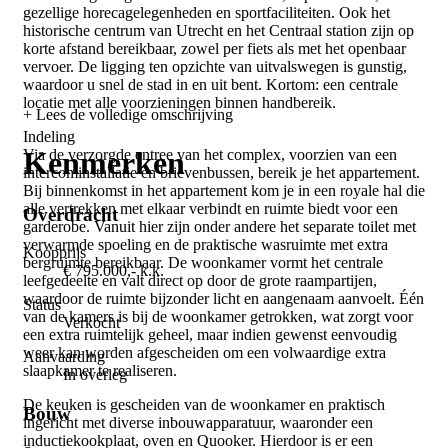
gezellige horecagelegenheden en sportfaciliteiten. Ook het
historische centrum van Utrecht en het Centraal station zijn op
korte afstand bereikbaar, zowel per fiets als met het openbaar
vervoer. De ligging ten opzichte van uitvalswegen is gunstig,
waardoor u snel de stad in en uit bent. Kortom: een centrale
locatie met alle voorzieningen binnen handbereik.
+ Lees de volledige omschrijving
Indeling
Kenmerken
Via de verzorgde entree van het complex, voorzien van een
intercominstallatie en brievenbussen, bereik je het appartement.
Bij binnenkomst in het appartement kom je in een royale hal die
alle vertrekken met elkaar verbindt en ruimte biedt voor een
Overdracht
garderobe. Vanuit hier zijn onder andere het separate toilet met
verwarmde spoeling en de praktische wasruimte met extra
Koopprijs
bergruimte bereikbaar. De woonkamer vormt het centrale
€ 795.000,- k.k.
leefgedeelte en valt direct op door de grote raampartijen,
waardoor de ruimte bijzonder licht en aangenaam aanvoelt. Één
Status
van de kamers is bij de woonkamer getrokken, wat zorgt voor
Verkocht
een extra ruimtelijk geheel, maar indien gewenst eenvoudig
weer kan worden afgescheiden om een volwaardige extra
Aanvaarding
slaapkamer te realiseren.
In overleg
De keuken is gescheiden van de woonkamer en praktisch
Bouw
ingericht met diverse inbouwapparatuur, waaronder een
inductiekookplaat, oven en Quooker. Hierdoor is er een