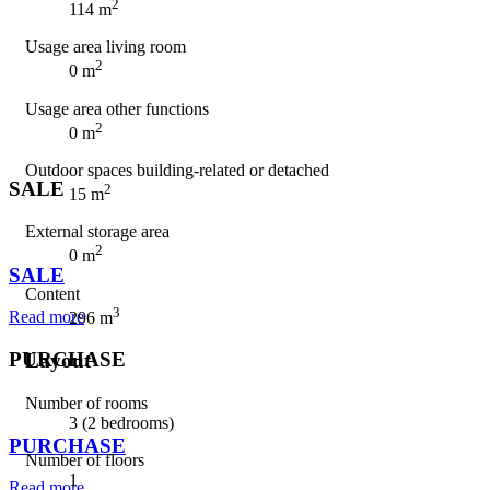
2
114 m
Usage area living room
2
0 m
Usage area other functions
2
0 m
Outdoor spaces building-related or detached
SALE
2
15 m
External storage area
⠀
2
0 m
SALE
Content
3
Read more
296 m
PURCHASE
Layout
Number of rooms
⠀
3 (2 bedrooms)
PURCHASE
Number of floors
1
Read more