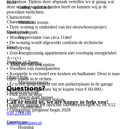
op kantoor. Tijdens deze afspraak vertellen we je graag wat
Kind
deze woning verder te bieden heeft en kunnen wij je de
Gallery apartment
procedure toelichten.
Characteristic
Characteristics:
Minimum rooms
• Deze woning is onderdeel van het nieuwbouwproject
Open porch
Smakkelaarspark
No
• Woonoppervlakte van circa 114m²
• De woning wordt afgewerkt conform de technische
Floor
omschrijving
2
• Zeer energiezuinig appartement met voorlopig energielabel
A++(+)
Number of floors
• Vloerverwarming
+ Read the full description
1
• Voorzien van zonnepanelen
• Koopprijs is exclusief een keuken en badkamer. Deze is naar
Object type
eigen smaak in te richten
Minimum rooms
• Er is een mogelijkheid om een parkeerplaats in de garage
Questions?
onder het Havengebouw bij te kopen voor € 60.000,-
Construction type
• Park voor de deur
Newly built houses
• Naast Utrecht Centraal station
Call or email us, we are happy to help you!
• Centrale ligging ten opzichte van uitvalswegen A2 en A12
Under construction
• Oplevering: prognose begin 2028
No
030-2315186
Current use
info@lauteslager.nl
Housing