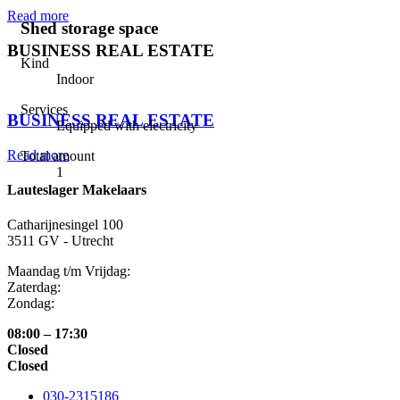
Read more
Shed storage space
BUSINESS REAL ESTATE
Kind
Indoor
⠀
Services
BUSINESS REAL ESTATE
Equipped with electricity
Read more
Total amount
1
Lauteslager Makelaars
Catharijnesingel 100
3511 GV - Utrecht
Maandag t/m Vrijdag:
Zaterdag:
Zondag:
08:00 – 17:30
Closed
Closed
030-2315186