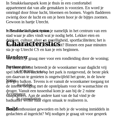
In Smakkelaarspark kom je thuis in een comfortabel
appartement dat van alle gemakken is voorzien. En word je
omringd door frisse lucht, bloemen en bomen. Vogels fladderen
zwierig door de lucht en om je heen hoor je de bijtjes zoemen.
Gewoon in hartje Utrecht.
+ Read the full description
In Smakkelaarspark woon je namelijk in het centrum van een
stad waar je alles vindt wat je nodig hebt. Lekker eten en
drinken, cultuur, sfeer en gezelligheid, sportfaciliteiten; het is
Characteristics
allemaal dichtbij. Wil je de stad uit? Binnen een paar minuten
sta je op Utrecht CS en kan je reis beginnen.
Handover
We nemen je graag mee voor een rondleiding door de woning;
Purchase price
Bij binnenkomst betreedt je de woonkamer waar daglicht vrij
€ 959.000,- v.o.n.
spel heeft. Het uitzicht op het park is rustgevend, de beste plek
om daarvan te genieten is ongetwijfeld het grote, in de luwte
Status
gelegen balkon. Tevens is er vanuit de woonkamer toegang tot
Available
de interne berging met de opstelplaats voor de wasmachine en
droger. Vanuit een tussenhal kom je aan bij de 2 ruime
Acceptance
slaapkamers. Aan de andere kant van de hal vind je de
In consultation
badkamer welke naar eigen smaak te realiseren is.
Build
Ben je enthousiast geworden en heb je de woning inmiddels in
gedachten al ingericht? Wij nodigen je graag uit voor gesprek