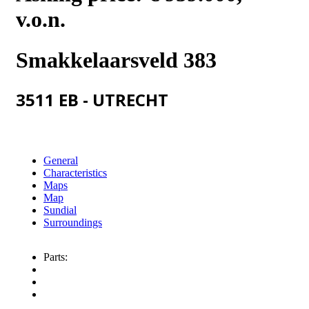
v.o.n.
Smakkelaarsveld 383
3511 EB - UTRECHT
General
Characteristics
Maps
Map
Sundial
Surroundings
Parts: