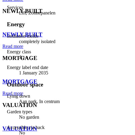
Services
NEWLY BUILT
Lift, Zonnepanelen
⠀
Energy
NEWLY BUILT
Insulation molds
completely isolated
Read more
Energy class
A++
MORTGAGE
Energy label end date
⠀
1 January 2035
MORTGAGE
Outdoor space
Read more
Lying down
Aan park, In centrum
VALUATION
Garden types
⠀
No garden
Accessible via back
VALUATION
No