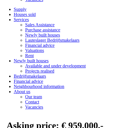
Supply
Houses sold
Services
Sales Assistance
Purchase assistance
Newly built houses
Lauteslager Bedrijfsmakelaars
Financial advice
Valuations
Rent
Newly built houses
Available and under development
Projects realised
Bedrijfsmakelaars
Financial advice
Neighbourhood information
About us
Our team
Contact
Vacancies
Asking price:
€ 959.000,-