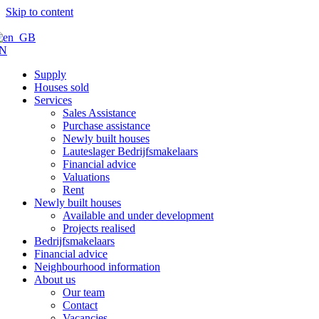
Skip to content
N
Supply
Houses sold
Services
Sales Assistance
Purchase assistance
Newly built houses
Lauteslager Bedrijfsmakelaars
Financial advice
Valuations
Rent
Newly built houses
Available and under development
Projects realised
Bedrijfsmakelaars
Financial advice
Neighbourhood information
About us
Our team
Contact
Vacancies