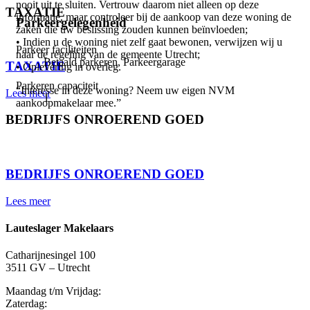
nooit uit te sluiten. Vertrouw daarom niet alleen op deze
TAXATIE
informatie, maar controleer bij de aankoop van deze woning de
Parkeergelegenheid
zaken die uw beslissing zouden kunnen beïnvloeden;
⠀
• Indien u de woning niet zelf gaat bewonen, verwijzen wij u
Parkeer faciliteiten
naar de regeling van de gemeente Utrecht;
Betaald parkeren, Parkeergarage
TAXATIE
• Oplevering in overleg.
Parkeren capaciteit
“Interesse in deze woning? Neem uw eigen NVM
Lees meer
1
aankoopmakelaar mee.”
BEDRIJFS ONROEREND GOED
⠀
BEDRIJFS ONROEREND GOED
Lees meer
Lauteslager Makelaars
Catharijnesingel 100
3511 GV – Utrecht
Maandag t/m Vrijdag:
Zaterdag: