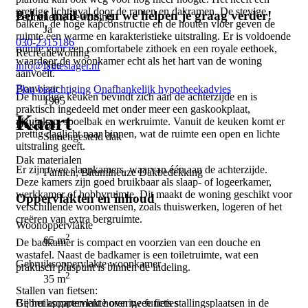
prettige lichtinval door de ramen en dakramen. De stevige
Bel of mail ons, en we helpen je graag verder!
Permanente bewoning
balken, de hoge kapconstructie en de houten vloer geven de
Ja
ruimte een warme en karakteristieke uitstraling. Er is voldoende
030-2315186
ruimte voor een comfortabele zithoek en een royale eethoek,
Recreatiewoning
waardoor de woonkamer echt als het hart van de woning
Nee
info@lauteslager.nl
aanvoelt.
Bouwjaar
Plan bezichtiging
Onafhankelijk hypotheekadvies
De huidige keuken bevindt zich aan de achterzijde en is
1905
praktisch ingedeeld met onder meer een gaskookplaat,
Kaart
afzuigkap, spoelbak en werkruimte. Vanuit de keuken komt er
Dak type
prettig daglicht naar binnen, wat de ruimte een open en lichte
Samengesteld dak
uitstraling geeft.
Dak materialen
Er zijn twee slaapkamers, waarvan één aan de achterzijde.
Pannen, Bitumineuze Dakbedekking
Deze kamers zijn goed bruikbaar als slaap- of logeerkamer,
werkkamer of hobbyruimte. Dit maakt de woning geschikt voor
Oppervlakten en inhoud
verschillende woonwensen, zoals thuiswerken, logeren of het
creëren van extra bergruimte.
Woonoppervlakte
2
65 m
De badkamer is compact en voorzien van een douche en
wastafel. Naast de badkamer is een toiletruimte, wat een
Gebruiksoppervlakte woonkamer
praktisch pluspunt is binnen de indeling.
2
35 m
Stallen van fietsen:
Gebruiksoppervlakte overige functies
Bij het appartement horen twee fiets stallingsplaatsen in de