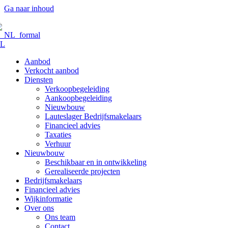
Ga naar inhoud
L
Aanbod
Verkocht aanbod
Diensten
Verkoopbegeleiding
Aankoopbegeleiding
Nieuwbouw
Lauteslager Bedrijfsmakelaars
Financieel advies
Taxaties
Verhuur
Nieuwbouw
Beschikbaar en in ontwikkeling
Gerealiseerde projecten
Bedrijfsmakelaars
Financieel advies
Wijkinformatie
Over ons
Ons team
Contact