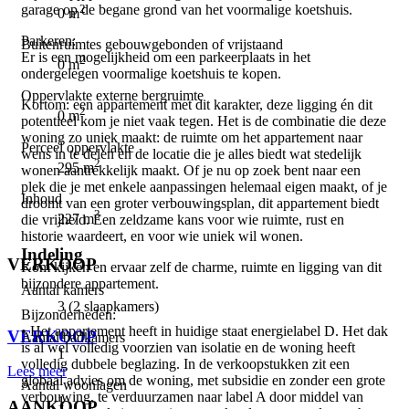
2
garage op de begane grond van het voormalige koetshuis.
0 m
Parkeren:
Buitenruimtes gebouwgebonden of vrijstaand
Er is een mogelijkheid om een parkeerplaats in het
2
0 m
ondergelegen voormalige koetshuis te kopen.
Oppervlakte externe bergruimte
Kortom: een appartement met dit karakter, deze ligging én dit
2
0 m
potentieel kom je niet vaak tegen. Het is de combinatie die deze
woning zo uniek maakt: de ruimte om het appartement naar
Perceel oppervlakte
wens in te delen en de locatie die je alles biedt wat stedelijk
2
295 m
wonen aantrekkelijk maakt. Of je nu op zoek bent naar een
plek die je met enkele aanpassingen helemaal eigen maakt, of je
Inhoud
droomt van een groter verbouwingsplan, dit appartement biedt
3
227 m
die vrijheid. Een zeldzame kans voor wie ruimte, rust en
historie waardeert, en voor wie uniek wil wonen.
Indeling
VERKOOP
Kom kijken en ervaar zelf de charme, ruimte en ligging van dit
bijzondere appartement.
Aantal kamers
⠀
3 (2 slaapkamers)
Bijzonderheden:
• Het appartement heeft in huidige staat energielabel D. Het dak
VERKOOP
Aantal badkamers
is al wel volledig voorzien van isolatie en de woning heeft
1
volledig dubbele beglazing. In de verkoopstukken zit een
Lees meer
globaal advies om de woning, met subsidie en zonder een grote
Aantal woonlagen
verbouwing, te verduurzamen naar label A door middel van
1
AANKOOP