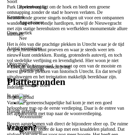
Soort
Bovenwoning
Park Lepelenburg ligt om de hoek en biedt een groene
ontsnapping zonder de stad te hoeven verlaten. De
Kenmerk
meanderende groene singels nodigen uit voor een ontspannen
Appartement
wandeling of een rondje hardlopen, terwijl de Nieuwegracht
met zijn statige herenhuizen en werfkelders monumentale allure
Open portiek
uitstraalt.
Nee
Het is één van die prachtige plekken in Utrecht waar je de tijd
Aantal woonlagen
en geschiedenis kunt proeven en waar je steeds weer iets
1
nieuws kunt ontdekken. Rustig, grotendeels autovrij, en toch
vol stedelijke verfijning en levendigheid. Hier woon je niet
Objecttype
zómaar in de binnenstad, je woont op een van de mooiste en
+ Lees de volledige omschrijving
Appartement
meest gewilde plekken van historisch Utrecht. En dat terwijl
uitvalswegen en het treinstation makkelijk bereikbaar zijn.
Plattegronden
Bouwvorm
Bestaande bouw
Indeling:
In aanbouw
Begane grond
Nee
Vanuit de gemeenschappelijke hal kom je met een goed
beloopbare trap op de eerste verdieping. Daar is de entree van
Huidig gebruik
het appartement met trap naar de woonverdieping.
Woonruimte
Boven aangekomen valt direct de bijzondere sfeer op. De ruime
Vragen?
Huidige bestemming
woonkamer ligt onder de kap met een kraaldelen plafond. Dat
Woonruimte
plafond kan ook weg voor nog meer hoogte. Het heeft een