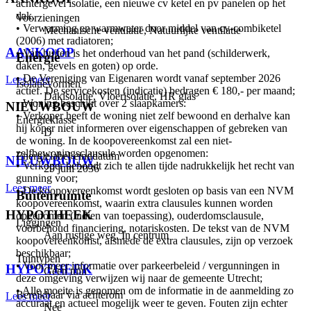
achtergevel isolatie, een nieuwe cv ketel en pv panelen op het
dak.
Voorzieningen
⠀
• Verwarming en warmwater door middel van cv-combiketel
Mechanische ventilatie, Natuurlijke ventilatie
(2006) met radiatoren;
AANKOOP
• Van buiten is het onderhoud van het pand (schilderwerk,
Energie
daken, gevels en goten) op orde.
• De Vereniging van Eigenaren wordt vanaf september 2026
Lees meer
Isolatievormen
actief. De servicekosten (indicatie) bedragen € 180,- per maand;
Dakisolatie, Vloerisolatie, HR glas
• Woning beschikt over 2 slaapkamers:
NIEUWBOUW
• Verkoper heeft de woning niet zelf bewoond en derhalve kan
Energieklasse
hij koper niet informeren over eigenschappen of gebreken van
D
⠀
de woning. In de koopovereenkomst zal een niet-
zelfbewoningsclausule worden opgenomen:
Energielabel einddatum
NIEUWBOUW
• Verkoper behoudt zich te allen tijde nadrukkelijk het recht van
29 juni 2036
gunning voor;
Lees meer
• De koopovereenkomst wordt gesloten op basis van een NVM
Buitenruimte
koopovereenkomst, waarin extra clausules kunnen worden
HYPOTHEEK
opgenomen (indien van toepassing), ouderdomsclausule,
Liggingen
voorbehoud financiering, notariskosten. De tekst van de NVM
Aan rustige weg, In centrum
koopovereenkomst, alsmede de extra clausules, zijn op verzoek
⠀
beschikbaar;
Tuintypen
• Voor meer informatie over parkeerbeleid / vergunningen in
HYPOTHEEK
Geen tuin
deze omgeving verwijzen wij naar de gemeente Utrecht;
• Alle moeite is genomen om de informatie in de aanmelding zo
Bereikbaar via achterom
Lees meer
accuraat en actueel mogelijk weer te geven. Fouten zijn echter
Nee