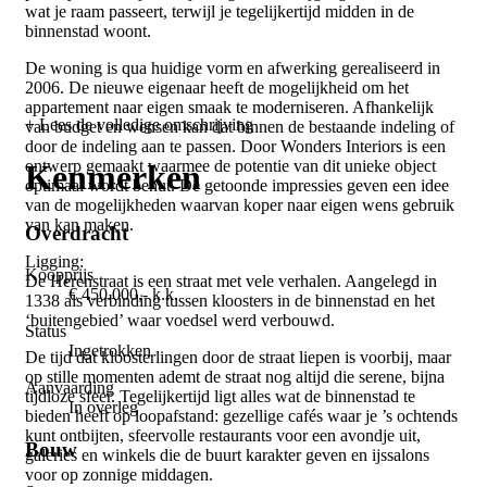
wat je raam passeert, terwijl je tegelijkertijd midden in de
binnenstad woont.
De woning is qua huidige vorm en afwerking gerealiseerd in
2006. De nieuwe eigenaar heeft de mogelijkheid om het
appartement naar eigen smaak te moderniseren. Afhankelijk
+ Lees de volledige omschrijving
van budget en wensen kan dat binnen de bestaande indeling of
door de indeling aan te passen. Door Wonders Interiors is een
ontwerp gemaakt waarmee de potentie van dit unieke object
Kenmerken
optimaal wordt benut. De getoonde impressies geven een idee
van de mogelijkheden waarvan koper naar eigen wens gebruik
van kan maken.
Overdracht
Ligging:
Koopprijs
De Herenstraat is een straat met vele verhalen. Aangelegd in
€ 450.000,- k.k.
1338 als verbinding tussen kloosters in de binnenstad en het
‘buitengebied’ waar voedsel werd verbouwd.
Status
Ingetrokken
De tijd dat kloosterlingen door de straat liepen is voorbij, maar
op stille momenten ademt de straat nog altijd die serene, bijna
Aanvaarding
tijdloze sfeer. Tegelijkertijd ligt alles wat de binnenstad te
In overleg
bieden heeft op loopafstand: gezellige cafés waar je ’s ochtends
kunt ontbijten, sfeervolle restaurants voor een avondje uit,
Bouw
galeries en winkels die de buurt karakter geven en ijssalons
voor op zonnige middagen.