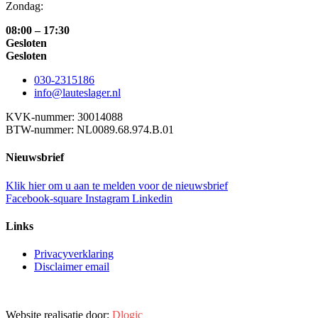
Zondag:
08:00 – 17:30
Gesloten
Gesloten
030-2315186
info@lauteslager.nl
KVK-nummer: 30014088
BTW-nummer: NL0089.68.974.B.01
Nieuwsbrief
Klik hier om u aan te melden voor de nieuwsbrief
Facebook-square
Instagram
Linkedin
Links
Privacyverklaring
Disclaimer email
Website realisatie door:
Dlogic