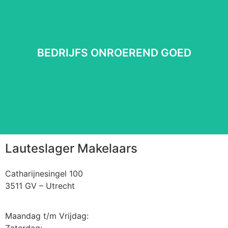
BEDRIJFS ONROEREND GOED
BEDRIJFS ONROEREND GOED
Lees meer
⠀
Lauteslager Makelaars
Catharijnesingel 100
3511 GV – Utrecht
Maandag t/m Vrijdag:
Zaterdag: