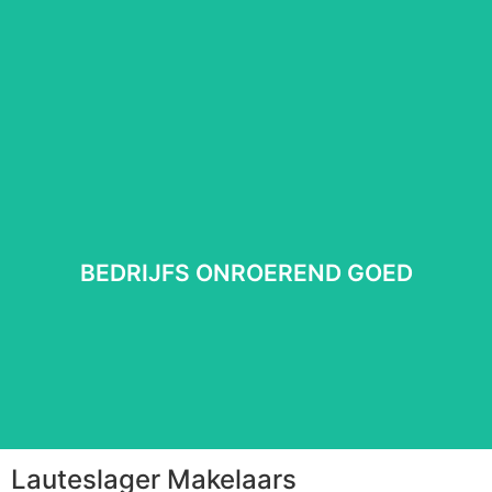
Lees meer
⠀
BEDRIJFS ONROEREND GOED
BEDRIJFS ONROEREND GOED
Lees meer
⠀
Lauteslager Makelaars