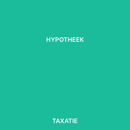
HYPOTHEEK
HYPOTHEEK
Lees meer
⠀
TAXATIE
TAXATIE