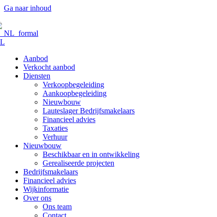
Ga naar inhoud
L
Aanbod
Verkocht aanbod
Diensten
Verkoopbegeleiding
Aankoopbegeleiding
Nieuwbouw
Lauteslager Bedrijfsmakelaars
Financieel advies
Taxaties
Verhuur
Nieuwbouw
Beschikbaar en in ontwikkeling
Gerealiseerde projecten
Bedrijfsmakelaars
Financieel advies
Wijkinformatie
Over ons
Ons team
Contact