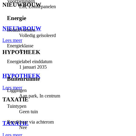
Voorzieningen
NIEUWBOUW
Lift, Zonnepanelen
⠀
Energie
NIEUWBOUW
Isolatievormen
Volledig geïsoleerd
Lees meer
Energieklasse
A++
HYPOTHEEK
Energielabel einddatum
⠀
1 januari 2035
HYPOTHEEK
Buitenruimte
Lees meer
Liggingen
Aan park, In centrum
TAXATIE
Tuintypen
⠀
Geen tuin
Bereikbaar via achterom
TAXATIE
Nee
Lees meer