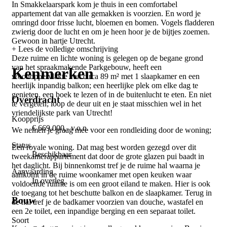
In Smakkelaarspark kom je thuis in een comfortabel
appartement dat van alle gemakken is voorzien. En word je
omringd door frisse lucht, bloemen en bomen. Vogels fladderen
zwierig door de lucht en om je heen hoor je de bijtjes zoemen.
Gewoon in hartje Utrecht.
+ Lees de volledige omschrijving
Deze ruime en lichte woning is gelegen op de begane grond
van het spraakmakende Parkgebouw, heeft een
Kenmerken
woonoppervlakte van circa 89 m² met 1 slaapkamer en een
heerlijk inpandig balkon; een heerlijke plek om elke dag te
genieten, een boek te lezen of in de buitenlucht te eten. En niet
Overdracht
te vergeten; loop de deur uit en je staat misschien wel in het
vriendelijkste park van Utrecht!
Koopprijs
€ 669.000,- v.o.n.
We nemen je graag mee voor een rondleiding door de woning;
Status
Een royale woning. Dat mag best worden gezegd over dit
Beschikbaar
tweekamerappartement dat door de grote glazen pui baadt in
het daglicht. Bij binnenkomst tref je de ruime hal waarna je
Aanvaarding
aankomt in de ruime woonkamer met open keuken waar
In overleg
voldoende ruimte is om een groot eiland te maken. Hier is ook
de toegang tot het beschutte balkon en de slaapkamer. Terug in
Bouw
de hal tref je de badkamer voorzien van douche, wastafel en
een 2e toilet, een inpandige berging en een separaat toilet.
Soort