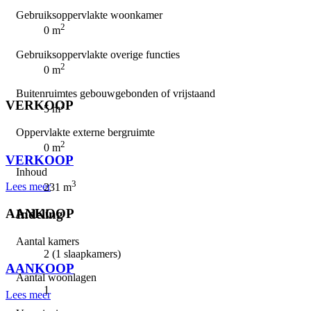
Gebruiksoppervlakte woonkamer
2
0 m
Gebruiksoppervlakte overige functies
2
0 m
Buitenruimtes gebouwgebonden of vrijstaand
VERKOOP
2
5 m
Oppervlakte externe bergruimte
⠀
2
0 m
VERKOOP
Inhoud
3
Lees meer
231 m
AANKOOP
Indeling
Aantal kamers
⠀
2 (1 slaapkamers)
AANKOOP
Aantal woonlagen
1
Lees meer