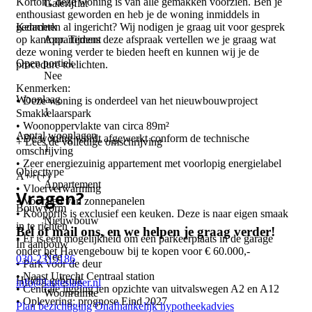
Kortom, deze woning is van alle gemakken voorzien. Ben je
Galerijflat
enthousiast geworden en heb je de woning inmiddels in
Kenmerk
gedachten al ingericht? Wij nodigen je graag uit voor gesprek
Appartement
op kantoor. Tijdens deze afspraak vertellen we je graag wat
deze woning verder te bieden heeft en kunnen wij je de
Open portiek
procedure toelichten.
Nee
Kenmerken:
Woonlaag
• Deze woning is onderdeel van het nieuwbouwproject
1
Smakkelaarspark
• Woonoppervlakte van circa 89m²
Aantal woonlagen
• De woning wordt afgewerkt conform de technische
+ Lees de volledige omschrijving
1
omschrijving
• Zeer energiezuinig appartement met voorlopig energielabel
Objecttype
A++(+)
Appartement
• Vloerverwarming
Vragen?
• Voorzien van zonnepanelen
Bouwvorm
• Koopprijs is exclusief een keuken. Deze is naar eigen smaak
Nieuwbouw
in te richten
Bel of mail ons, en we helpen je graag verder!
• Er is een mogelijkheid om een parkeerplaats in de garage
In aanbouw
onder het Havengebouw bij te kopen voor € 60.000,-
Nee
030-2315186
• Park voor de deur
• Naast Utrecht Centraal station
Huidig gebruik
info@lauteslager.nl
• Centrale ligging ten opzichte van uitvalswegen A2 en A12
Woonruimte
• Oplevering: prognose Eind 2027
Plan bezichtiging
Onafhankelijk hypotheekadvies