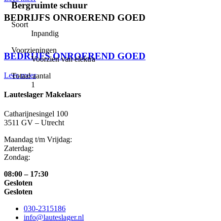
Bergruimte schuur
BEDRIJFS ONROEREND GOED
Soort
Inpandig
⠀
Voorzieningen
BEDRIJFS ONROEREND GOED
Voorzien van elektra
Lees meer
Totaal aantal
1
Lauteslager Makelaars
Catharijnesingel 100
3511 GV – Utrecht
Maandag t/m Vrijdag:
Zaterdag:
Zondag:
08:00 – 17:30
Gesloten
Gesloten
030-2315186
info@lauteslager.nl