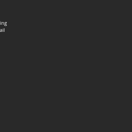
ring
ail