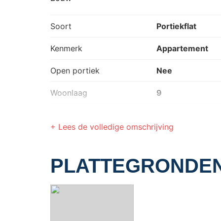
Soort
Portiekflat
Kenmerk
Appartement
Open portiek
Nee
Woonlaag
9
Aantal woonlagen
1
+ Lees de volledige omschrijving
Objecttype
Appartement
Bouwvorm
Bestaande bou
PLATTEGRONDE
In aanbouw
Nee
Huidig gebruik
Woonruimte