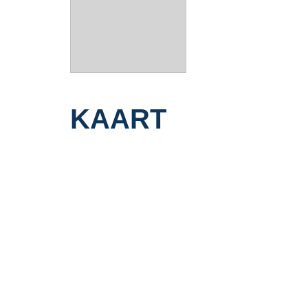
Huidige bestemming
Woonruimte
Permanente bewoning
Ja
Recreatiewoning
Nee
Bouwjaar
2012
KAART
Oppervlakten en inhoud
2
Gebruiksoppervlakte
0 m
woonkamer
Indeling
Aantal woonlagen
1
Energie