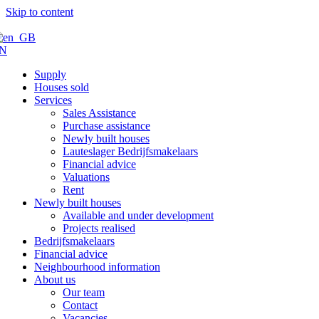
Skip to content
N
Supply
Houses sold
Services
Sales Assistance
Purchase assistance
Newly built houses
Lauteslager Bedrijfsmakelaars
Financial advice
Valuations
Rent
Newly built houses
Available and under development
Projects realised
Bedrijfsmakelaars
Financial advice
Neighbourhood information
About us
Our team
Contact
Vacancies