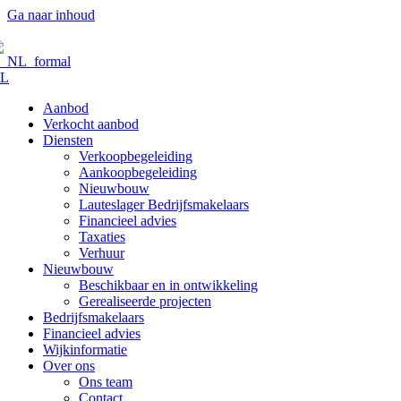
Ga naar inhoud
L
Aanbod
Verkocht aanbod
Diensten
Verkoopbegeleiding
Aankoopbegeleiding
Nieuwbouw
Lauteslager Bedrijfsmakelaars
Financieel advies
Taxaties
Verhuur
Nieuwbouw
Beschikbaar en in ontwikkeling
Gerealiseerde projecten
Bedrijfsmakelaars
Financieel advies
Wijkinformatie
Over ons
Ons team
Contact