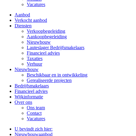
Vacatures
Aanbod
Verkocht aanbod
Diensten
Verkoopbegeleiding
Aankoopbegeleiding
Nieuwbouw
Lauteslager Bedrijfsmakelaars
Financieel advies
Taxaties
Verhuur
Nieuwbouw
Beschikbaar en in ontwikkeling
Gerealiseerde projecten
Bedrijfsmakelaars
Financieel advies
Wijkinformatie
Over ons
Ons team
Contact
Vacatures
U bevindt zich hier:
Nieuwbouwaanbod