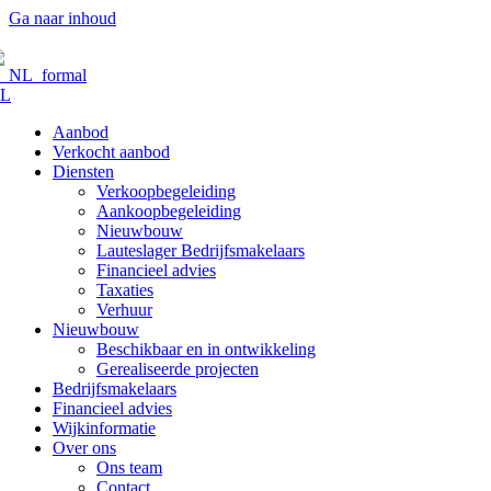
Ga naar inhoud
L
Aanbod
Verkocht aanbod
Diensten
Verkoopbegeleiding
Aankoopbegeleiding
Nieuwbouw
Lauteslager Bedrijfsmakelaars
Financieel advies
Taxaties
Verhuur
Nieuwbouw
Beschikbaar en in ontwikkeling
Gerealiseerde projecten
Bedrijfsmakelaars
Financieel advies
Wijkinformatie
Over ons
Ons team
Contact