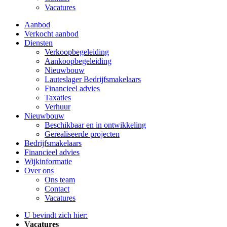
Vacatures
Aanbod
Verkocht aanbod
Diensten
Verkoopbegeleiding
Aankoopbegeleiding
Nieuwbouw
Lauteslager Bedrijfsmakelaars
Financieel advies
Taxaties
Verhuur
Nieuwbouw
Beschikbaar en in ontwikkeling
Gerealiseerde projecten
Bedrijfsmakelaars
Financieel advies
Wijkinformatie
Over ons
Ons team
Contact
Vacatures
U bevindt zich hier:
Vacatures