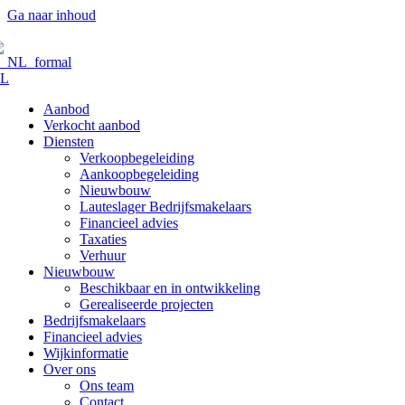
Ga naar inhoud
L
Aanbod
Verkocht aanbod
Diensten
Verkoopbegeleiding
Aankoopbegeleiding
Nieuwbouw
Lauteslager Bedrijfsmakelaars
Financieel advies
Taxaties
Verhuur
Nieuwbouw
Beschikbaar en in ontwikkeling
Gerealiseerde projecten
Bedrijfsmakelaars
Financieel advies
Wijkinformatie
Over ons
Ons team
Contact