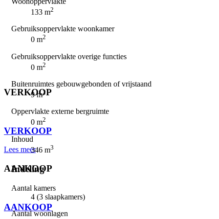
Woonoppervlakte
2
133 m
Gebruiksoppervlakte woonkamer
2
0 m
Gebruiksoppervlakte overige functies
2
0 m
Buitenruimtes gebouwgebonden of vrijstaand
VERKOOP
2
9 m
Oppervlakte externe bergruimte
⠀
2
0 m
VERKOOP
Inhoud
3
Lees meer
346 m
AANKOOP
Indeling
Aantal kamers
⠀
4 (3 slaapkamers)
AANKOOP
Aantal woonlagen