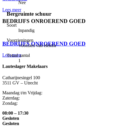
Nee
Lees meer
Bergruimte schuur
BEDRIJFS ONROEREND GOED
Soort
Inpandig
⠀
Voorzieningen
BEDRIJFS ONROEREND GOED
Voorzien van elektra
Lees meer
Totaal aantal
1
Lauteslager Makelaars
Catharijnesingel 100
3511 GV – Utrecht
Maandag t/m Vrijdag:
Zaterdag:
Zondag:
08:00 – 17:30
Gesloten
Gesloten