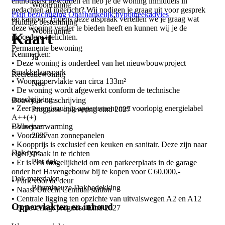
enthousiast geworden en heb je de woning inmiddels in
Woonruimte
gedachten al ingericht? Wij nodigen je graag uit voor gesprek
Plan bezichtiging
Onafhankelijk hypotheekadvies
op kantoor. Tijdens deze afspraak vertellen we je graag wat
Huidige bestemming
deze woning verder te bieden heeft en kunnen wij je de
Woonruimte
Kaart
procedure toelichten.
Permanente bewoning
Kenmerken:
Ja
• Deze woning is onderdeel van het nieuwbouwproject
Smakkelaarspark
Recreatiewoning
• Woonoppervlakte van circa 133m²
Nee
• De woning wordt afgewerkt conform de technische
omschrijving
Bouwjaar omschrijving
• Zeer energiezuinig appartement met voorlopig energielabel
Prognose oplevering eind 2027
A++(+)
Bouwjaar
• Vloerverwarming
2027
• Voorzien van zonnepanelen
• Koopprijs is exclusief een keuken en sanitair. Deze zijn naar
Dak type
eigen smaak in te richten
Plat dak
• Er is een mogelijkheid om een parkeerplaats in de garage
onder het Havengebouw bij te kopen voor € 60.000,-
Dak materialen
• Park voor de deur
Bitumineuze Dakbedekking
• Naast Utrecht Centraal station
• Centrale ligging ten opzichte van uitvalswegen A2 en A12
Oppervlakten en inhoud
• Oplevering: prognose Eind 2027