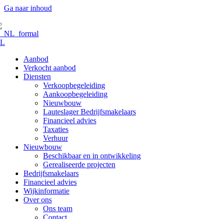
Ga naar inhoud
L
Aanbod
Verkocht aanbod
Diensten
Verkoopbegeleiding
Aankoopbegeleiding
Nieuwbouw
Lauteslager Bedrijfsmakelaars
Financieel advies
Taxaties
Verhuur
Nieuwbouw
Beschikbaar en in ontwikkeling
Gerealiseerde projecten
Bedrijfsmakelaars
Financieel advies
Wijkinformatie
Over ons
Ons team
Contact