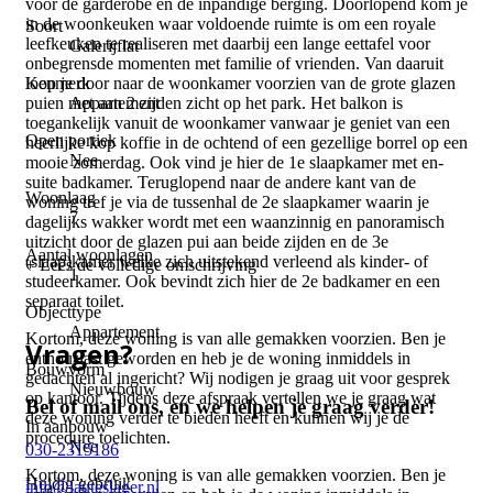
voor de garderobe en de inpandige berging. Doorlopend kom je
in de woonkeuken waar voldoende ruimte is om een royale
Soort
leefkeuken te realiseren met daarbij een lange eettafel voor
Galerijflat
onbegrensde momenten met familie of vrienden. Van daaruit
Kenmerk
loop je door naar de woonkamer voorzien van de grote glazen
Appartement
puien met aan 2 zijden zicht op het park. Het balkon is
toegankelijk vanuit de woonkamer vanwaar je geniet van een
Open portiek
heerlijke kop koffie in de ochtend of een gezellige borrel op een
Nee
mooie zomerdag. Ook vind je hier de 1e slaapkamer met en-
suite badkamer. Teruglopend naar de andere kant van de
Woonlaag
woning tref je via de tussenhal de 2e slaapkamer waarin je
7
dagelijks wakker wordt met een waanzinnig en panoramisch
uitzicht door de glazen pui aan beide zijden en de 3e
Aantal woonlagen
(slaap)kamer welke zich uitstekend verleend als kinder- of
+ Lees de volledige omschrijving
1
studeerkamer. Ook bevindt zich hier de 2e badkamer en een
separaat toilet.
Objecttype
Appartement
Kortom, deze woning is van alle gemakken voorzien. Ben je
Vragen?
enthousiast geworden en heb je de woning inmiddels in
Bouwvorm
gedachten al ingericht? Wij nodigen je graag uit voor gesprek
Nieuwbouw
op kantoor. Tijdens deze afspraak vertellen we je graag wat
Bel of mail ons, en we helpen je graag verder!
deze woning verder te bieden heeft en kunnen wij je de
In aanbouw
procedure toelichten.
Nee
030-2315186
Kortom, deze woning is van alle gemakken voorzien. Ben je
Huidig gebruik
info@lauteslager.nl