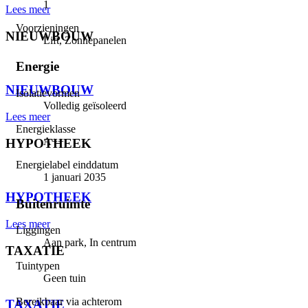
1
Lees meer
Voorzieningen
NIEUWBOUW
Lift, Zonnepanelen
⠀
Energie
NIEUWBOUW
Isolatievormen
Volledig geïsoleerd
Lees meer
Energieklasse
A++
HYPOTHEEK
Energielabel einddatum
⠀
1 januari 2035
HYPOTHEEK
Buitenruimte
Lees meer
Liggingen
Aan park, In centrum
TAXATIE
Tuintypen
⠀
Geen tuin
Bereikbaar via achterom
TAXATIE