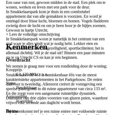
Een oase van rust, gewoon midden in de stad. Een plek om te
wonen, werken en leven met een park voor de deur.
In Smakkelaarspark kom je thuis in een comfortabel
appartement dat van alle gemakken is voorzien. En word je
omringd door frisse lucht, bloemen en bomen. Vogels fladderen
zwierig door de lucht en om je heen hoor je de bijtjes zoemen.
Gewoon in hartje Utrecht.
+ Lees de volledige omschrijving
In Smakkelaarspark woon je namelijk in het centrum van een
stad waar je alles vindt wat je nodig hebt. Lekker eten en
Kenmerken
drinken, cultuur, sfeer en gezelligheid, sportfaciliteiten; het is
allemaal dichtbij. Wil je de stad uit? Binnen een paar minuten
sta je op Utrecht CS en kan je reis beginnen.
Overdracht
We nemen je graag mee voor een rondleiding door de woning;
Koopprijs
€ 1.120.000,- v.o.n.
Smakkelaarsveld 461 is onmiskenbaar één van de meest
karakteristieke appartementen in het Parkgebouw. De reden
Status
daarvoor is tweeledig. Allereerst creëert de vormgeving een
Beschikbaar
speelse plattegrond in dit ruime appartement van circa 133 m².
En die zorgt voor een aangename ruimtelijke dynamiek.
Aanvaarding
Daarnaast zijn drie zijdes voorzien van glazen puien, waardoor
In overleg
vrijwel elke seconde aan daglicht wordt benut.
Bouw
Bij binnenkomst tref je een ruime entree met voldoende ruimte