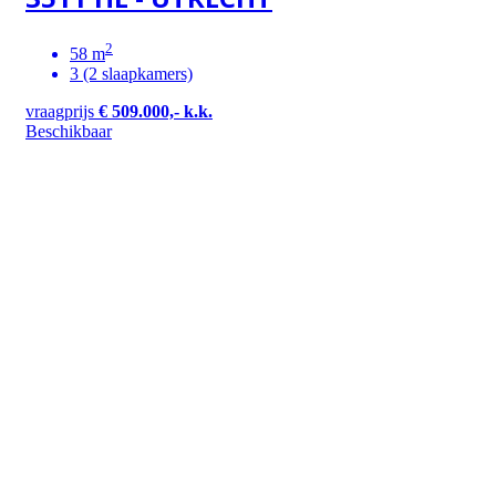
2
58 m
3 (2 slaapkamers)
vraagprijs
€ 509.000,- k.k.
Beschikbaar