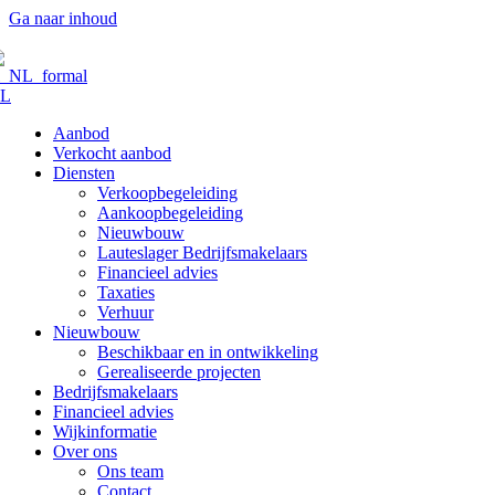
Ga naar inhoud
L
Aanbod
Verkocht aanbod
Diensten
Verkoopbegeleiding
Aankoopbegeleiding
Nieuwbouw
Lauteslager Bedrijfsmakelaars
Financieel advies
Taxaties
Verhuur
Nieuwbouw
Beschikbaar en in ontwikkeling
Gerealiseerde projecten
Bedrijfsmakelaars
Financieel advies
Wijkinformatie
Over ons
Ons team
Contact