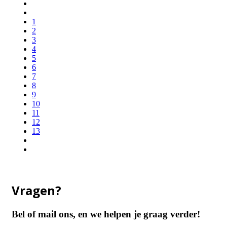
1
2
3
4
5
6
7
8
9
10
11
12
13
Vragen?
Bel of mail ons, en we helpen je graag verder!