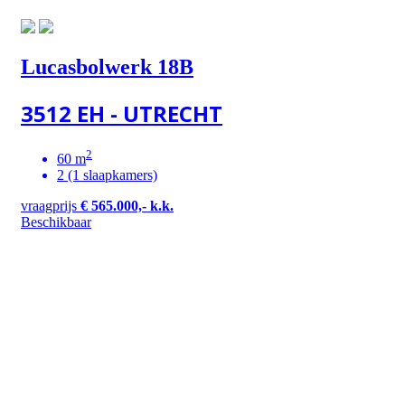
Lucasbolwerk 18B
3512 EH - UTRECHT
2
60 m
2 (1 slaapkamers)
vraagprijs
€ 565.000,- k.k.
Beschikbaar