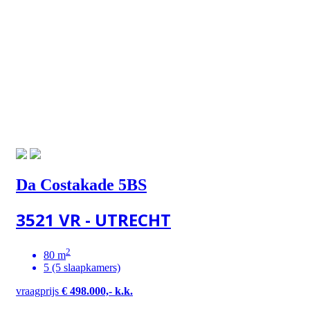
Da Costakade 5BS
3521 VR - UTRECHT
2
80 m
5 (5 slaapkamers)
vraagprijs
€ 498.000,- k.k.