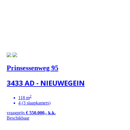
Prinsessenweg 95
3433 AD - NIEUWEGEIN
2
118 m
4 (3 slaapkamers)
vraagprijs
€ 550.000,- k.k.
Beschikbaar