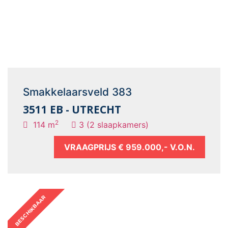
Smakkelaarsveld 383
3511 EB - UTRECHT
2
114 m
3 (2 slaapkamers)
VRAAGPRIJS
€ 959.000,- V.O.N.
BESCHIKBAAR