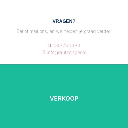
VRAGEN?
Bel of mail ons, en we helpen je graag verder!
030-2315186
info@lauteslager.nl
VERKOOP
VERKOOP
Lees meer
⠀