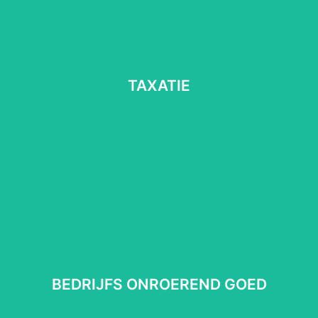
TAXATIE
TAXATIE
Lees meer
⠀
BEDRIJFS ONROEREND GOED
BEDRIJFS ONROEREND GOED