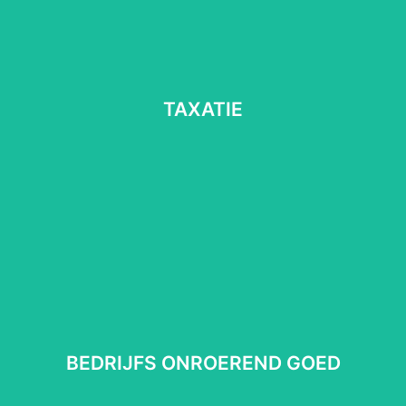
TAXATIE
TAXATIE
Lees meer
⠀
BEDRIJFS ONROEREND GOED
BEDRIJFS ONROEREND GOED