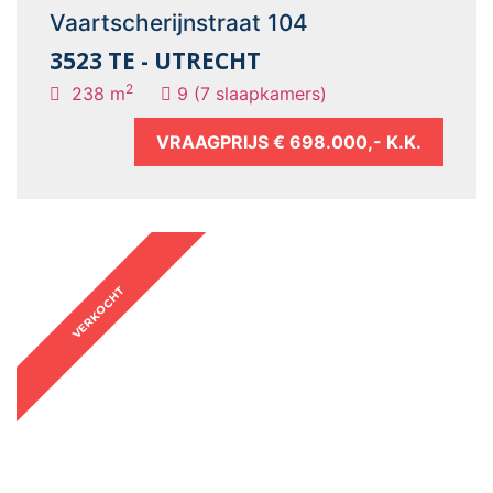
Vaartscherijnstraat 104
3523 TE - UTRECHT
2
238 m
9 (7 slaapkamers)
VRAAGPRIJS
€ 698.000,- K.K.
VERKOCHT