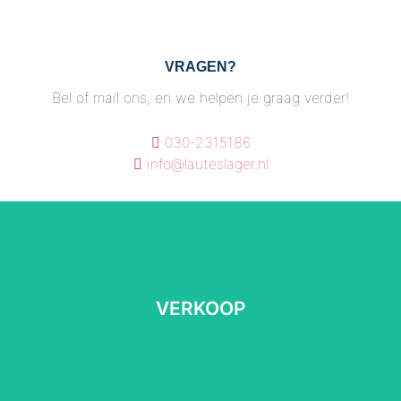
VRAGEN?
Bel of mail ons, en we helpen je graag verder!
030-2315186
info@lauteslager.nl
VERKOOP
VERKOOP
Lees meer
⠀