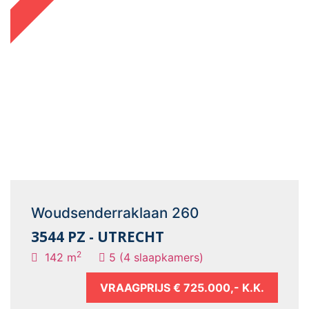
Woudsenderraklaan 260
3544 PZ - UTRECHT
2
142 m
5 (4 slaapkamers)
VRAAGPRIJS
€ 725.000,- K.K.