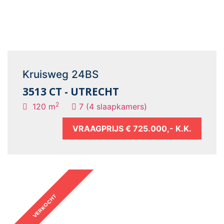
Kruisweg 24BS
3513 CT - UTRECHT
2
120 m
7 (4 slaapkamers)
VRAAGPRIJS
€ 725.000,- K.K.
VERKOCHT