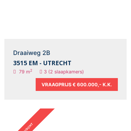
Draaiweg 2B
3515 EM - UTRECHT
2
79 m
3 (2 slaapkamers)
VRAAGPRIJS
€ 600.000,- K.K.
VERKOCHT