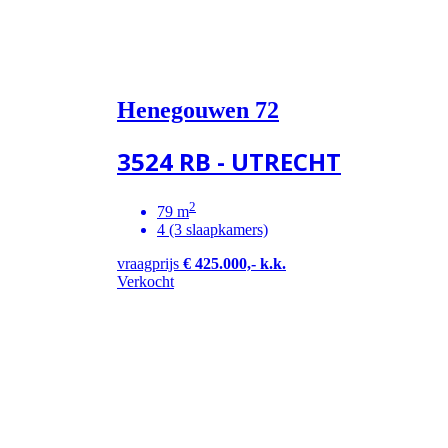
Henegouwen 72
3524 RB - UTRECHT
2
79 m
4 (3 slaapkamers)
vraagprijs
€ 425.000,- k.k.
Verkocht