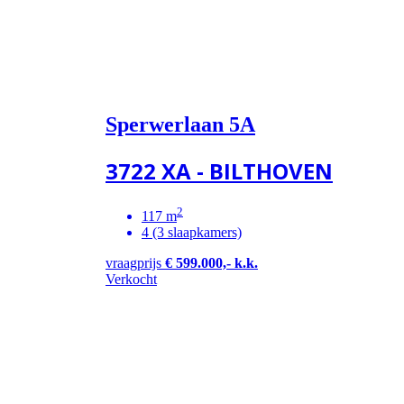
Sperwerlaan 5A
3722 XA - BILTHOVEN
2
117 m
4 (3 slaapkamers)
vraagprijs
€ 599.000,- k.k.
Verkocht