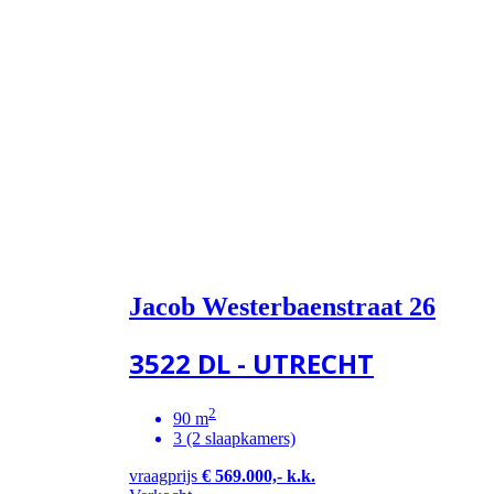
Jacob Westerbaenstraat 26
3522 DL - UTRECHT
2
90 m
3 (2 slaapkamers)
vraagprijs
€ 569.000,- k.k.