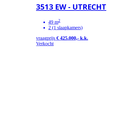
3513 EW - UTRECHT
2
49 m
2 (1 slaapkamers)
vraagprijs
€ 425.000,- k.k.
Verkocht