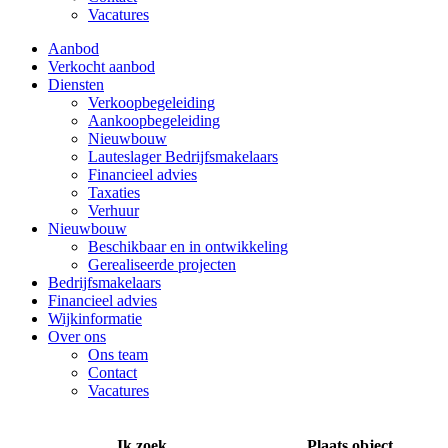
Vacatures
Aanbod
Verkocht aanbod
Diensten
Verkoopbegeleiding
Aankoopbegeleiding
Nieuwbouw
Lauteslager Bedrijfsmakelaars
Financieel advies
Taxaties
Verhuur
Nieuwbouw
Beschikbaar en in ontwikkeling
Gerealiseerde projecten
Bedrijfsmakelaars
Financieel advies
Wijkinformatie
Over ons
Ons team
Contact
Vacatures
Ik zoek
Plaats object