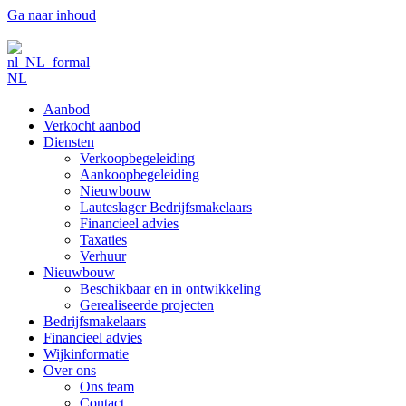
Ga naar inhoud
NL
Aanbod
Verkocht aanbod
Diensten
Verkoopbegeleiding
Aankoopbegeleiding
Nieuwbouw
Lauteslager Bedrijfsmakelaars
Financieel advies
Taxaties
Verhuur
Nieuwbouw
Beschikbaar en in ontwikkeling
Gerealiseerde projecten
Bedrijfsmakelaars
Financieel advies
Wijkinformatie
Over ons
Ons team
Contact