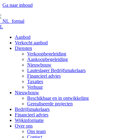
Ga naar inhoud
L
Aanbod
Verkocht aanbod
Diensten
Verkoopbegeleiding
Aankoopbegeleiding
Nieuwbouw
Lauteslager Bedrijfsmakelaars
Financieel advies
Taxaties
Verhuur
Nieuwbouw
Beschikbaar en in ontwikkeling
Gerealiseerde projecten
Bedrijfsmakelaars
Financieel advies
Wijkinformatie
Over ons
Ons team
Contact