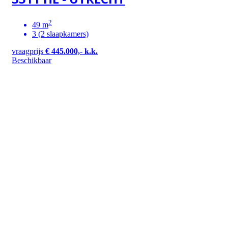
2
49 m
3 (2 slaapkamers)
vraagprijs
€ 445.000,- k.k.
Beschikbaar