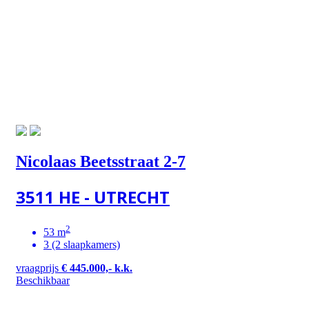
Nicolaas Beetsstraat 2-7
3511 HE - UTRECHT
2
53 m
3 (2 slaapkamers)
vraagprijs
€ 445.000,- k.k.
Beschikbaar