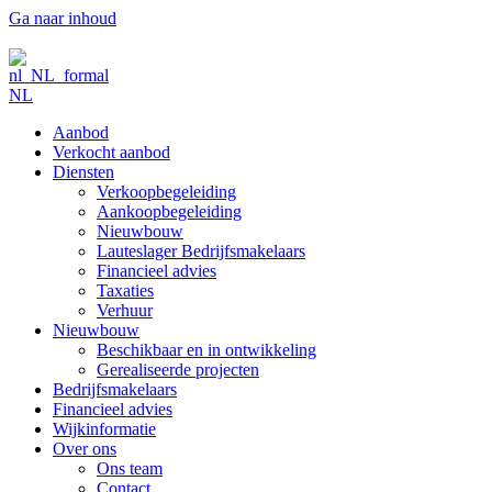
Ga naar inhoud
NL
Aanbod
Verkocht aanbod
Diensten
Verkoopbegeleiding
Aankoopbegeleiding
Nieuwbouw
Lauteslager Bedrijfsmakelaars
Financieel advies
Taxaties
Verhuur
Nieuwbouw
Beschikbaar en in ontwikkeling
Gerealiseerde projecten
Bedrijfsmakelaars
Financieel advies
Wijkinformatie
Over ons
Ons team
Contact