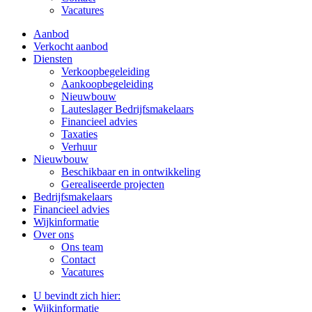
Vacatures
Aanbod
Verkocht aanbod
Diensten
Verkoopbegeleiding
Aankoopbegeleiding
Nieuwbouw
Lauteslager Bedrijfsmakelaars
Financieel advies
Taxaties
Verhuur
Nieuwbouw
Beschikbaar en in ontwikkeling
Gerealiseerde projecten
Bedrijfsmakelaars
Financieel advies
Wijkinformatie
Over ons
Ons team
Contact
Vacatures
U bevindt zich hier:
Wijkinformatie